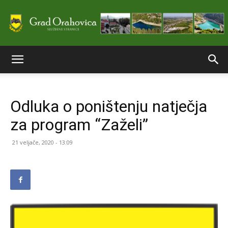
Službene
Odluka o poništenju natječja
stranice
za program “Zaželi”
21 veljače, 2020 - 13:09
Grada
Orahovice