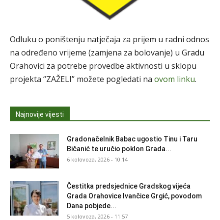
Odluku o poništenju natječaja za prijem u radni odnos
na određeno vrijeme (zamjena za bolovanje) u Gradu
Orahovici za potrebe provedbe aktivnosti u sklopu
projekta “ZAŽELI” možete pogledati na
ovom linku
.
Najnovije vijesti
Gradonačelnik Babac ugostio Tinu i Taru
Bičanić te uručio poklon Grada...
6 kolovoza, 2026 - 10:14
Čestitka predsjednice Gradskog vijeća
Grada Orahovice Ivančice Grgić, povodom
Dana pobjede...
5 kolovoza, 2026 - 11:57