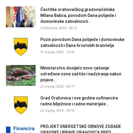
Čestitka orahovačkog gradonačelnika
Milana Babca, povodom Dana pobjede i
domovinske zahvalnosti...
5 kolovoza, 2026 - 08:13
Poziv povodom Dana pobjede i domovinske
zahvalnosti i Dana hrvatskih branitelja
31 srpnja, 2026 - 13:42
Ministarstvo donijelo novo rješenje:
određene zone zaštite i nadziranja nakon
pojave...
23 srpnja, 2026 - 08:17
Grad Orahovica i ove godine sufinancira
radne bilježnice i radne materijale...
22 srpnja, 2026 - 09:53
PROJEKT ENERGETSKE OBNOVE ZGRADE
GRADSKE UPRAVE ORAHOVICA PRED