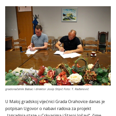
gradonačelnik Babac i direktor Josip Stipić Foto: T. Rađenović
U Maloj gradskoj vijećnici Grada Orahovice danas je
potpisan Ugovor o nabavi radova za projekt
„Izgradnja staze u Crkvarima i Staroj Jošavi“, čime