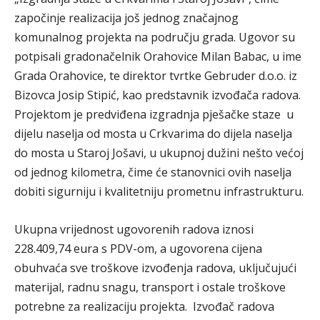
započinje realizacija još jednog značajnog
komunalnog projekta na području grada. Ugovor su
potpisali gradonačelnik Orahovice Milan Babac, u ime
Grada Orahovice, te direktor tvrtke Gebruder d.o.o. iz
Bizovca Josip Stipić, kao predstavnik izvođača radova.
Projektom je predviđena izgradnja pješačke staze u
dijelu naselja od mosta u Crkvarima do dijela naselja
do mosta u Staroj Jošavi, u ukupnoj dužini nešto većoj
od jednog kilometra, čime će stanovnici ovih naselja
dobiti sigurniju i kvalitetniju prometnu infrastrukturu.
Ukupna vrijednost ugovorenih radova iznosi
228.409,74 eura s PDV-om, a ugovorena cijena
obuhvaća sve troškove izvođenja radova, uključujući
materijal, radnu snagu, transport i ostale troškove
potrebne za realizaciju projekta. Izvođač radova