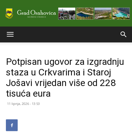
Službene
Potpisan ugovor za izgradnju
stranice
staza u Crkvarima i Staroj
Jošavi vrijedan više od 228
Grada
tisuća eura
11 lipnja, 2026 - 13:53
Orahovice