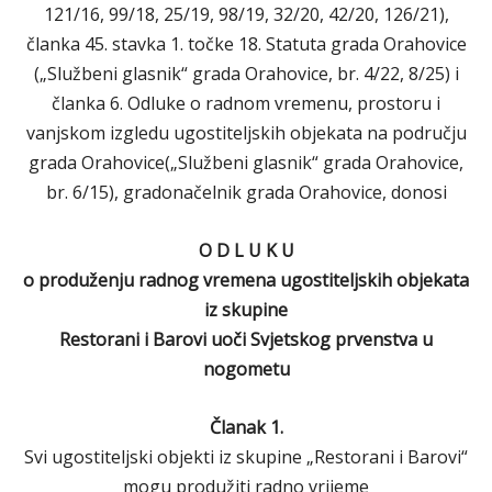
121/16, 99/18, 25/19, 98/19, 32/20, 42/20, 126/21),
članka 45. stavka 1. točke 18. Statuta grada Orahovice
(„Službeni glasnik“ grada Orahovice, br. 4/22, 8/25) i
članka 6. Odluke o radnom vremenu, prostoru i
vanjskom izgledu ugostiteljskih objekata na području
grada Orahovice(„Službeni glasnik“ grada Orahovice,
br. 6/15), gradonačelnik grada Orahovice, donosi
O D L U K U
o produženju radnog vremena ugostiteljskih objekata
iz skupine
Restorani i Barovi uoči Svjetskog prvenstva u
nogometu
Članak 1.
Svi ugostiteljski objekti iz skupine „Restorani i Barovi“
mogu produžiti radno vrijeme