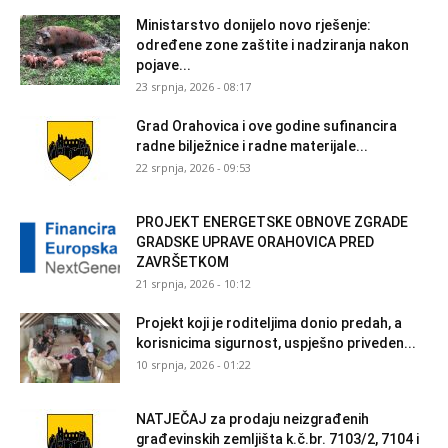
Ministarstvo donijelo novo rješenje:
određene zone zaštite i nadziranja nakon
pojave...
23 srpnja, 2026 - 08:17
Grad Orahovica i ove godine sufinancira
radne bilježnice i radne materijale...
22 srpnja, 2026 - 09:53
PROJEKT ENERGETSKE OBNOVE ZGRADE
GRADSKE UPRAVE ORAHOVICA PRED
ZAVRŠETKOM
21 srpnja, 2026 - 10:12
Projekt koji je roditeljima donio predah, a
korisnicima sigurnost, uspješno priveden...
10 srpnja, 2026 - 01:22
NATJEČAJ za prodaju neizgrađenih
građevinskih zemljišta k.č.br. 7103/2, 7104 i