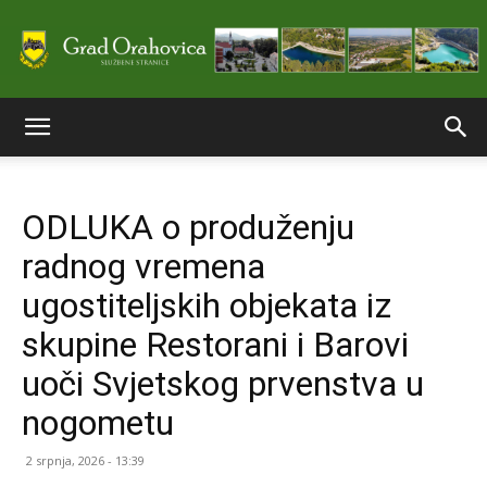
Službene
ODLUKA o produženju
stranice
radnog vremena
ugostiteljskih objekata iz
Grada
skupine Restorani i Barovi
uoči Svjetskog prvenstva u
nogometu
Orahovice
2 srpnja, 2026 - 13:39