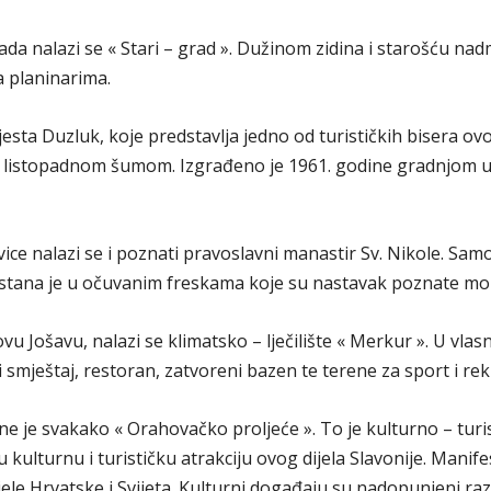
Grada
a nalazi se « Stari – grad ». Dužinom zidina i starošću nadm
a planinarima.
sta Duzluk, koje predstavlja jedno od turističkih bisera ovo
Orahovice
listopadnom šumom. Izgrađeno je 1961. godine gradnjom umj
ce nalazi se i poznati pravoslavni manastir Sv. Nikole. Sa
stana je u očuvanim freskama koje su nastavak poznate mor
 Jošavu, nalazi se klimatsko – lječilište « Merkur ». U vlasn
smještaj, restoran, zatvoreni bazen te terene za sport i rekr
ne je svakako « Orahovačko proljeće ». To je kulturno – turis
 kulturnu i turističku atrakciju ovog dijela Slavonije. Manife
ijele Hrvatske i Svijeta. Kulturni događaju su nadopunjeni