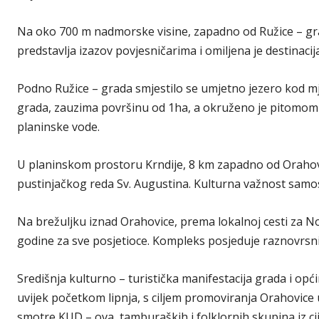
Na oko 700 m nadmorske visine, zapadno od Ružice – grad
predstavlja izazov povjesničarima i omiljena je destinacij
Podno Ružice – grada smjestilo se umjetno jezero kod mje
grada, zauzima površinu od 1ha, a okruženo je pitomom 
planinske vode.
U planinskom prostoru Krndije, 8 km zapadno od Orahovi
pustinjačkog reda Sv. Augustina. Kulturna važnost samo
Na brežuljku iznad Orahovice, prema lokalnoj cesti za Novu
godine za sve posjetioce. Kompleks posjeduje raznovrsni 
Središnja kulturno – turistička manifestacija grada i opći
uvijek početkom lipnja, s ciljem promoviranja Orahovice u
smotre KUD – ova, tamburaških i folklornih skupina iz c