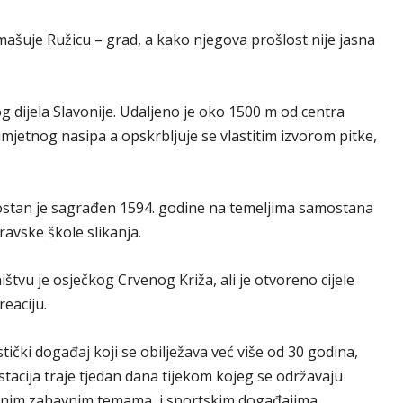
ašuje Ružicu – grad, a kako njegova prošlost nije jasna
g dijela Slavonije. Udaljeno je oko 1500 m od centra
etnog nasipa a opskrbljuje se vlastitim izvorom pitke,
mostan je sagrađen 1594. godine na temeljima samostana
avske škole slikanja.
ištvu je osječkog Crvenog Križa, ali je otvoreno cijele
eaciju.
tički događaj koji se obilježava već više od 30 godina,
stacija traje tjedan dana tijekom kojeg se održavaju
 raznim zabavnim temama i sportskim događajima.