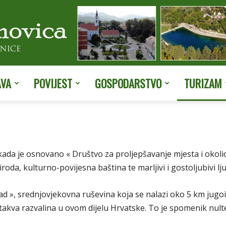
AVA
POVIJEST
GOSPODARSTVO
TURIZAM
Službene
kada je osnovano « Društvo za proljepšavanje mjesta i okolic
stranice
roda, kulturno-povijesna baština te marljivi i gostoljubivi lju
 grad », srednjovjekovna ruševina koja se nalazi oko 5 km jug
takva razvalina u ovom dijelu Hrvatske. To je spomenik nult