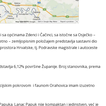
i sa općinama Zdenci i Čačinci, sa istočne sa Osječko –
tno – zemljopisnim položajem predstavlja sastavni dio
prostora Hrvatske, tj. Podravske magistrale i autoceste
edstavlja 6,12% površine Županije. Broj stanovnika, prema
etacijskim pokrovom i faunom Orahovica imam izuzetno
a Papuka. Lanac Papuk nije kompaktan i jedinstven, već je