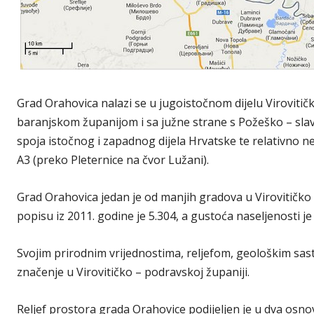
Grad Orahovica nalazi se u jugoistočnom dijelu Virovitič
baranjskom županijom i sa južne strane s Požeško – sl
spoja istočnog i zapadnog dijela Hrvatske te relativno n
A3 (preko Pleternice na čvor Lužani).
Grad Orahovica jedan je od manjih gradova u Virovitičko
popisu iz 2011. godine je 5.304, a gustoća naseljenosti 
Svojim prirodnim vrijednostima, reljefom, geološkim sa
značenje u Virovitičko – podravskoj županiji.
Reljef prostora grada Orahovice podijeljen je u dva osnov