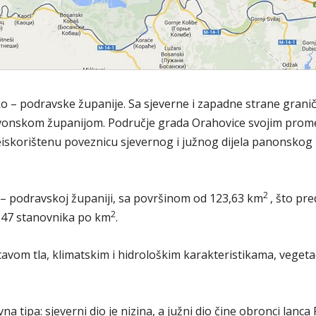
ko – podravske županije. Sa sjeverne i zapadne strane granič
avonskom županijom. Područje grada Orahovice svojim prome
eiskorištenu poveznicu sjevernog i južnog dijela panonskog 
2
 – podravskoj županiji, sa površinom od 123,63 km
, što pr
2
je 47 stanovnika po km
.
stavom tla, klimatskim i hidrološkim karakteristikama, veg
na tipa: sjeverni dio je nizina, a južni dio čine obronci lanc