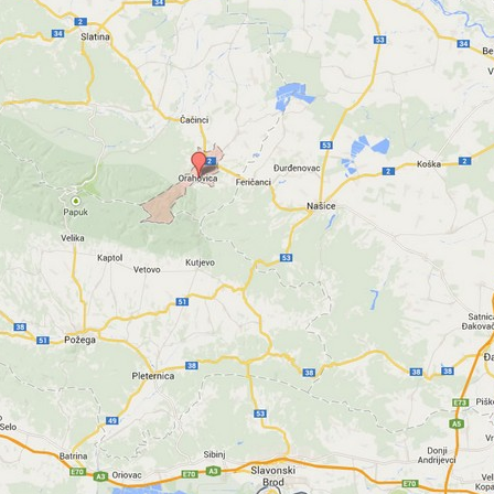
Grada
Orahovice