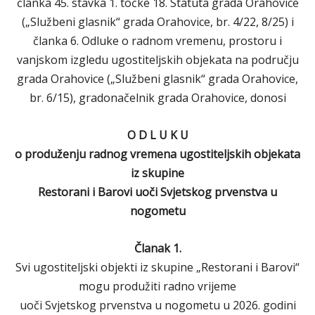
članka 45. stavka 1. točke 18. Statuta grada Orahovice
(„Službeni glasnik“ grada Orahovice, br. 4/22, 8/25) i
članka 6. Odluke o radnom vremenu, prostoru i
vanjskom izgledu ugostiteljskih objekata na području
grada Orahovice („Službeni glasnik“ grada Orahovice,
br. 6/15), gradonačelnik grada Orahovice, donosi
O D L U K U
o produženju radnog vremena ugostiteljskih objekata
iz skupine
Restorani i Barovi uoči Svjetskog prvenstva u
nogometu
Članak 1.
Svi ugostiteljski objekti iz skupine „Restorani i Barovi“
mogu produžiti radno vrijeme
uoči Svjetskog prvenstva u nogometu u 2026. godini