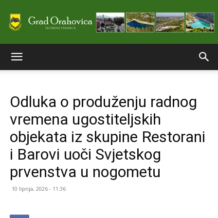
Službene
Odluka o produženju radnog
stranice
vremena ugostiteljskih
objekata iz skupine Restorani
Grada
i Barovi uoči Svjetskog
prvenstva u nogometu
Orahovice
10 lipnja, 2026 - 11:36