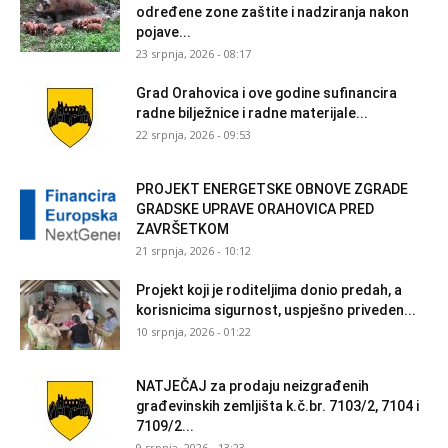
određene zone zaštite i nadziranja nakon
pojave...
23 srpnja, 2026 - 08:17
Grad Orahovica i ove godine sufinancira
radne bilježnice i radne materijale...
22 srpnja, 2026 - 09:53
PROJEKT ENERGETSKE OBNOVE ZGRADE
GRADSKE UPRAVE ORAHOVICA PRED
ZAVRŠETKOM
21 srpnja, 2026 - 10:12
Projekt koji je roditeljima donio predah, a
korisnicima sigurnost, uspješno priveden...
10 srpnja, 2026 - 01:22
NATJEČAJ za prodaju neizgrađenih
građevinskih zemljišta k.č.br. 7103/2, 7104 i
7109/2...
9 srpnja, 2026 - 13:23