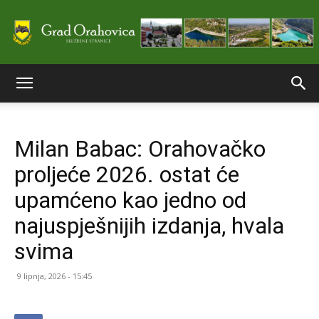
Službene
Milan Babac: Orahovačko
stranice
proljeće 2026. ostat će
upamćeno kao jedno od
Grada
najuspješnijih izdanja, hvala
svima
Orahovice
9 lipnja, 2026 - 15:45