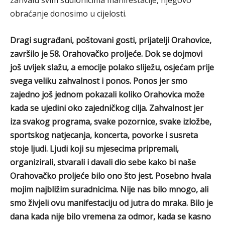
zahvalu svim sudionicima manifestacije, njegovo
obraćanje donosimo u cijelosti.
Dragi sugrađani, poštovani gosti, prijatelji Orahovice,
završilo je 58. Orahovačko proljeće.
Dok se dojmovi
još uvijek slažu, a emocije polako sliježu, osjećam prije
svega veliku zahvalnost i ponos. Ponos jer smo
zajedno još jednom pokazali koliko Orahovica može
kada se ujedini oko zajedničkog cilja. Zahvalnost jer
iza svakog programa, svake pozornice, svake izložbe,
sportskog natjecanja, koncerta, povorke i susreta
stoje ljudi. Ljudi koji su mjesecima pripremali,
organizirali, stvarali i davali dio sebe kako bi naše
Orahovačko proljeće bilo ono što jest. Posebno hvala
mojim najbližim suradnicima. Nije nas bilo mnogo, ali
smo živjeli ovu manifestaciju od jutra do mraka. Bilo je
dana kada nije bilo vremena za odmor, kada se kasno