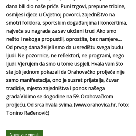
dana bili dio naše priče. Puni trgovi, prepune tribine,
osmijesi djece u Cvjetnoj povorci, zajedništvo na
smotri folklora, sportskim događanjima i koncertima,
najveća su nagrada za sav uloženi trud. Ako smo
nešto i nekoga propustili, oprostite, bez namjere….
Od prvog dana željeli smo da u središtu svega budu
ljudi. Ne pozornice, ne reflektori, ne programi, nego
ljudi. Vjerujem da smo u tome uspjeli. Hvala vam što
ste još jednom pokazali da Orahovačko proljeće nije
samo manifestacija, ono je susret prijatelja, čuvar
tradicije, mjesto zajedništva i ponos našega
grada.Vidimo se dogodine na 59. Orahovačkom
proljeću. Od srca hvala svima. (www.orahovica.hr, foto:
Tonino Rađenović)
Najnovije vijesti