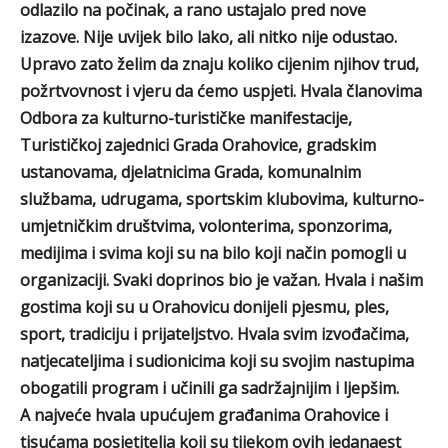
odlazilo na počinak, a rano ustajalo pred nove
izazove. Nije uvijek bilo lako, ali nitko nije odustao.
Upravo zato želim da znaju koliko cijenim njihov trud,
požrtvovnost i vjeru da ćemo uspjeti. Hvala članovima
Odbora za kulturno-turističke manifestacije,
Turističkoj zajednici Grada Orahovice, gradskim
ustanovama, djelatnicima Grada, komunalnim
službama, udrugama, sportskim klubovima, kulturno-
umjetničkim društvima, volonterima, sponzorima,
medijima i svima koji su na bilo koji način pomogli u
organizaciji. Svaki doprinos bio je važan. Hvala i našim
gostima koji su u Orahovicu donijeli pjesmu, ples,
sport, tradiciju i prijateljstvo. Hvala svim izvođačima,
natjecateljima i sudionicima koji su svojim nastupima
obogatili program i učinili ga sadržajnijim i ljepšim.
A najveće hvala upućujem građanima Orahovice i
tisućama posjetitelja koji su tijekom ovih jedanaest