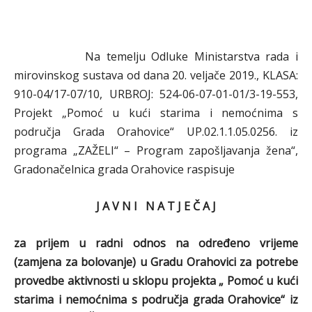
Na temelju Odluke Ministarstva rada i
mirovinskog sustava od dana 20. veljače 2019., KLASA:
910-04/17-07/10, URBROJ: 524-06-07-01-01/3-19-553,
Projekt „Pomoć u kući starima i nemoćnima s
područja Grada Orahovice“ UP.02.1.1.05.0256. iz
programa „ZAŽELI“ – Program zapošljavanja žena“,
Gradonačelnica grada Orahovice raspisuje
J A V N I N A T J E Č A J
za prijem u radni odnos na određeno vrijeme
(zamjena za bolovanje) u Gradu Orahovici za potrebe
provedbe aktivnosti u sklopu projekta „ Pomoć u kući
starima i nemoćnima s područja grada Orahovice“ iz