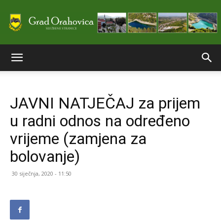
Službene
JAVNI NATJEČAJ za prijem
stranice
u radni odnos na određeno
vrijeme (zamjena za
Grada
bolovanje)
30 siječnja, 2020 - 11:50
Orahovice