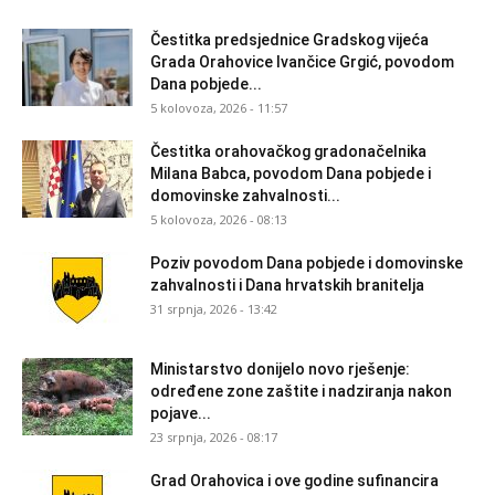
Čestitka predsjednice Gradskog vijeća
Grada Orahovice Ivančice Grgić, povodom
Dana pobjede...
5 kolovoza, 2026 - 11:57
Čestitka orahovačkog gradonačelnika
Milana Babca, povodom Dana pobjede i
domovinske zahvalnosti...
5 kolovoza, 2026 - 08:13
Poziv povodom Dana pobjede i domovinske
zahvalnosti i Dana hrvatskih branitelja
31 srpnja, 2026 - 13:42
Ministarstvo donijelo novo rješenje:
određene zone zaštite i nadziranja nakon
pojave...
23 srpnja, 2026 - 08:17
Grad Orahovica i ove godine sufinancira