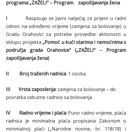
programa „ZAŽELI“ – Program zapošljavanja žena
I
Raspisuje se Javni natječaj za prijem u radni
odnos na određeno vrijeme (zamjena za bolovanje) u
Gradu Orahovici za potrebe provedbe aktivnosti u
sklopu projekta
„Pomoć u kući starima i nemoćnima s
područja grada Orahovice“ („ZAŽELI“ – Program
zapošljavanja žena)
II
Broj traženih radnica
: 1 osoba
III Vrsta zaposlenja:
zamjena za bolovanje – do
povratka odsutne radnice sa bolovanja
IV Radno vrijeme i plaća:
Puno radno vrijeme, plaća
radnica je minimalna plaća propisana Zakonom o
minimalnoj plaći („Narodne novine, br. 118/18) i