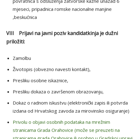
povratnica s odsluženja zatvorske kazne unazad 6
mjeseci, pripadnica romske nacionalne manjine
,beskućnica
VIII Prijavi na javni poziv kandidatkinja je dužni
priložiti:
Zamolbu
Životopis (obvezno navesti kontakt),
Presliku osobne iskaznice,
Presliku dokaza o završenom obrazovanju,
Dokaz o radnom iskustvu (elektronički zapis ili potvrda
izdana od Hrvatskog zavoda za mirovinsko osiguranje)
Privolu o objavi osobnih podataka na mrežnim
stranicama Grada Orahovice (može se preuzeti na
stranicama grada Orahovice ili osobno u Gradskoj upravi