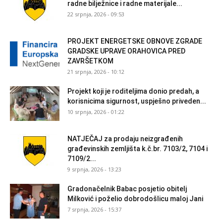
radne bilježnice i radne materijale...
22 srpnja, 2026 - 09:53
PROJEKT ENERGETSKE OBNOVE ZGRADE
GRADSKE UPRAVE ORAHOVICA PRED
ZAVRŠETKOM
21 srpnja, 2026 - 10:12
Projekt koji je roditeljima donio predah, a
korisnicima sigurnost, uspješno priveden...
10 srpnja, 2026 - 01:22
NATJEČAJ za prodaju neizgrađenih
građevinskih zemljišta k.č.br. 7103/2, 7104 i
7109/2...
9 srpnja, 2026 - 13:23
Gradonačelnik Babac posjetio obitelj
Milković i poželio dobrodošlicu maloj Jani
7 srpnja, 2026 - 15:37