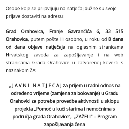
Osobe koje se prijavljuju na natječaj dužne su svoje
prijave dostaviti na adresu:
Grad Orahovica, Franje Gavrančića 6, 33 515
Orahovica,
putem pošte ili osobno, u roku od
8 dana
od dana objave natječaja
na oglasnim stranicama
Hrvatskog zavoda za zapošljavanje i na web
stranicama Grada Orahovice u zatvorenoj koverti s
naznakom ZA:
„ J A V N I N A T J E Č A J
za prijem u radni odnos na
određeno vrijeme (zamjena za bolovanje) u Gradu
Orahovici za
potrebe provedbe aktivnosti u sklopu
projekta „Pomoć u kući starima i nemoćnima s
područja grada Orahovice“, „ZAŽELI“ – Program
zapošljavanja žena