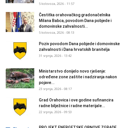
5 kolovoza, 2026 - 11:57
Čestitka orahovačkog gradonačelnika
Milana Babca, povodom Dana pobjede i
domovinske zahvalnosti...
5 kolovoza, 2026 - 08:13
Poziv povodom Dana pobjede i domovinske
zahvalnosti i Dana hrvatskih branitelja
31 srpnja, 2026 - 13:42
Ministarstvo donijelo novo rješenje:
određene zone zaštite i nadziranja nakon
pojave...
23 srpnja, 2026 - 08:17
Grad Orahovica i ove godine sufinancira
radne bilježnice i radne materijale...
22 srpnja, 2026 - 09:53
PROJEKT ENERGETSKE OBNOVE ZGRADE