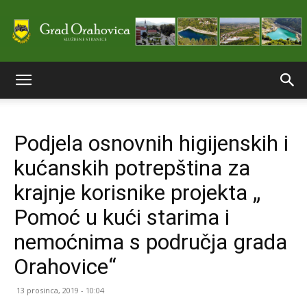
Službene
Podjela osnovnih higijenskih i
stranice
kućanskih potrepština za
krajnje korisnike projekta „
Grada
Pomoć u kući starima i
nemoćnima s područja grada
Orahovice“
Orahovice
13 prosinca, 2019 - 10:04