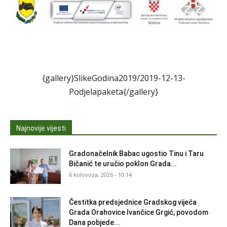
{gallery}SlikeGodina2019/2019-12-13-
Podjelapaketa{/gallery}
Najnovije vijesti
Gradonačelnik Babac ugostio Tinu i Taru
Bičanić te uručio poklon Grada...
6 kolovoza, 2026 - 10:14
Čestitka predsjednice Gradskog vijeća
Grada Orahovice Ivančice Grgić, povodom
Dana pobjede...