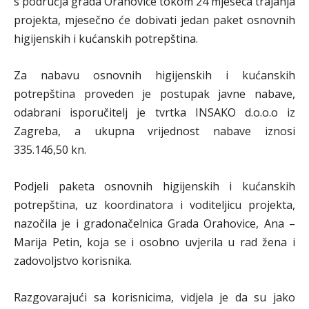
s područja grada Orahovice tokom 24 mjeseca trajanja
projekta, mjesečno će dobivati jedan paket osnovnih
higijenskih i kućanskih potrepština.
Za nabavu osnovnih higijenskih i kućanskih
potrepština proveden je postupak javne nabave,
odabrani isporučitelj je tvrtka INSAKO d.o.o.o iz
Zagreba, a ukupna vrijednost nabave iznosi
335.146,50 kn.
Podjeli paketa osnovnih higijenskih i kućanskih
potrepština, uz koordinatora i voditeljicu projekta,
nazočila je i gradonačelnica Grada Orahovice, Ana –
Marija Petin, koja se i osobno uvjerila u rad žena i
zadovoljstvo korisnika.
Razgovarajući sa korisnicima, vidjela je da su jako