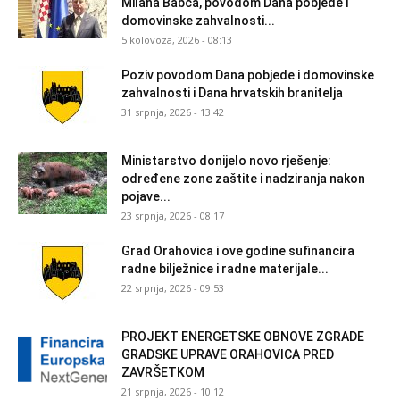
Milana Babca, povodom Dana pobjede i
domovinske zahvalnosti...
5 kolovoza, 2026 - 08:13
Poziv povodom Dana pobjede i domovinske
zahvalnosti i Dana hrvatskih branitelja
31 srpnja, 2026 - 13:42
Ministarstvo donijelo novo rješenje:
određene zone zaštite i nadziranja nakon
pojave...
23 srpnja, 2026 - 08:17
Grad Orahovica i ove godine sufinancira
radne bilježnice i radne materijale...
22 srpnja, 2026 - 09:53
PROJEKT ENERGETSKE OBNOVE ZGRADE
GRADSKE UPRAVE ORAHOVICA PRED
ZAVRŠETKOM
21 srpnja, 2026 - 10:12