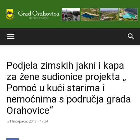
Službene
Podjela zimskih jakni i kapa
stranice
za žene sudionice projekta „
Pomoć u kući starima i
Grada
nemoćnima s područja grada
Orahovice“
Orahovice
31 listopada, 2019 - 17:24