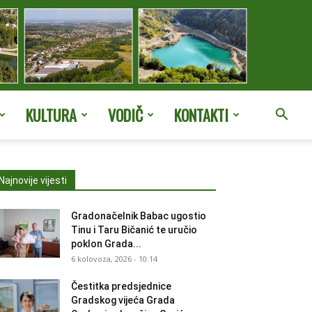
KULTURA
VODIČ
KONTAKTI
Najnovije vijesti
Gradonačelnik Babac ugostio
Tinu i Taru Bičanić te uručio
poklon Grada...
6 kolovoza, 2026 - 10:14
Čestitka predsjednice
Gradskog vijeća Grada