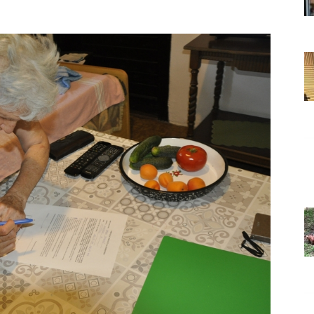
Grada
Orahovice