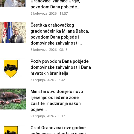
Orahovice Ivančice Grgić,
povodom Dana pobjede...
5 kolovoza, 2026 - 11:57
Čestitka orahovačkog
gradonačelnika Milana Babca,
povodom Dana pobjede i
domovinske zahvalnosti...
5 kolovoza, 2026 - 08:13
Poziv povodom Dana pobjede i
domovinske zahvalnosti i Dana
hrvatskih branitelja
31 srpnja, 2026 - 13:42
Ministarstvo donijelo novo
rješenje: određene zone
zaštite i nadziranja nakon
pojave...
23 srpnja, 2026 - 08:17
Grad Orahovica i ove godine
sufinancira radne bilježnice i