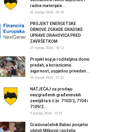
radne materijale...
22 srpnja, 2026 - 09:53
PROJEKT ENERGETSKE
OBNOVE ZGRADE GRADSKE
UPRAVE ORAHOVICA PRED
ZAVRŠETKOM
21 srpnja, 2026 - 10:12
Projekt koji je roditeljima donio
predah, a korisnicima
sigurnost, uspješno priveden...
10 srpnja, 2026 - 01:22
NATJEČAJ za prodaju
neizgrađenih građevinskih
zemljišta k.č.br. 7103/2, 7104 i
7109/2...
9 srpnja, 2026 - 13:23
Gradonačelnik Babac posjetio
obitelj Milković i poželio