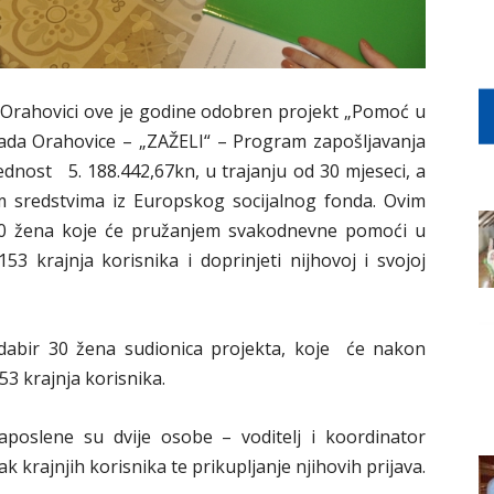
 Orahovici ove je godine odobren projekt „Pomoć u
ada Orahovice – „ZAŽELI“ – Program zapošljavanja
jednost 5. 188.442,67kn, u trajanju od 30 mjeseci, a
m sredstvima iz Europskog socijalnog fonda. Ovim
 30 žena koje će pružanjem svakodnevne pomoći u
53 krajnja korisnika i doprinjeti nijhovoj i svojoj
odabir 30 žena sudionica projekta, koje će nakon
3 krajnja korisnika.
aposlene su dvije osobe – voditelj i koordinator
ak krajnjih korisnika te prikupljanje njihovih prijava.