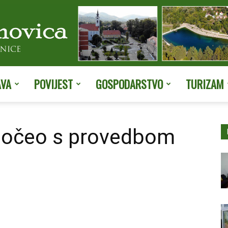
AVA
POVIJEST
GOSPODARSTVO
TURIZAM
Službene
počeo s provedbom
stranice