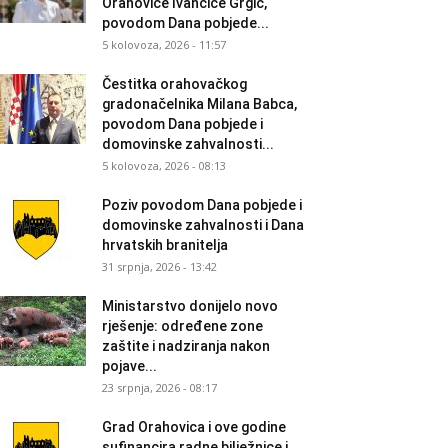
Orahovice Ivančice Grgić,
povodom Dana pobjede...
5 kolovoza, 2026 - 11:57
Čestitka orahovačkog
gradonačelnika Milana Babca,
povodom Dana pobjede i
domovinske zahvalnosti...
5 kolovoza, 2026 - 08:13
Poziv povodom Dana pobjede i
domovinske zahvalnosti i Dana
hrvatskih branitelja
31 srpnja, 2026 - 13:42
Ministarstvo donijelo novo
rješenje: određene zone
zaštite i nadziranja nakon
pojave...
23 srpnja, 2026 - 08:17
Grad Orahovica i ove godine
sufinancira radne bilježnice i