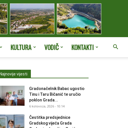
KULTURA
VODIČ
KONTAKTI
Najnovije vijesti
Gradonačelnik Babac ugostio
Tinu i Taru Bičanić te uručio
poklon Grada...
6 kolovoza, 2026 - 10:14
Čestitka predsjednice
Gradskog vijeća Grada