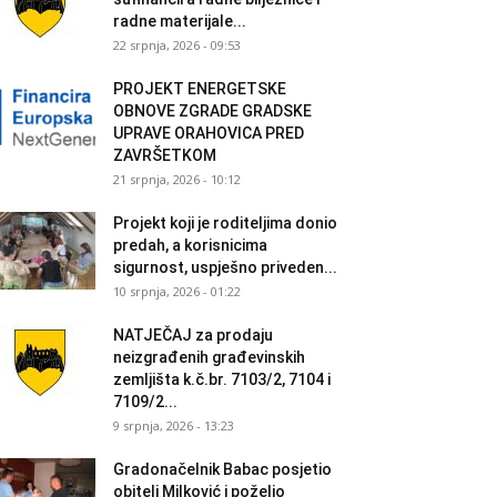
radne materijale...
22 srpnja, 2026 - 09:53
PROJEKT ENERGETSKE
OBNOVE ZGRADE GRADSKE
UPRAVE ORAHOVICA PRED
ZAVRŠETKOM
21 srpnja, 2026 - 10:12
Projekt koji je roditeljima donio
predah, a korisnicima
sigurnost, uspješno priveden...
10 srpnja, 2026 - 01:22
NATJEČAJ za prodaju
neizgrađenih građevinskih
zemljišta k.č.br. 7103/2, 7104 i
7109/2...
9 srpnja, 2026 - 13:23
Gradonačelnik Babac posjetio
obitelj Milković i poželio