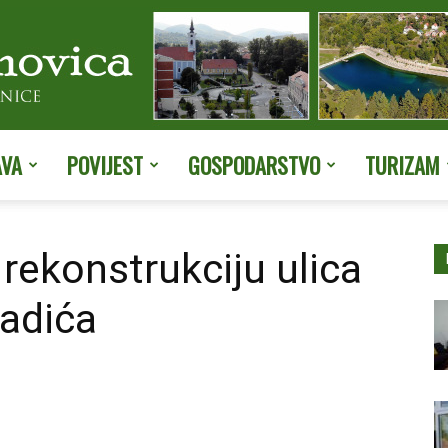
AVA
POVIJEST
GOSPODARSTVO
TURIZAM
Službene
rekonstrukciju ulica
Radića
stranice