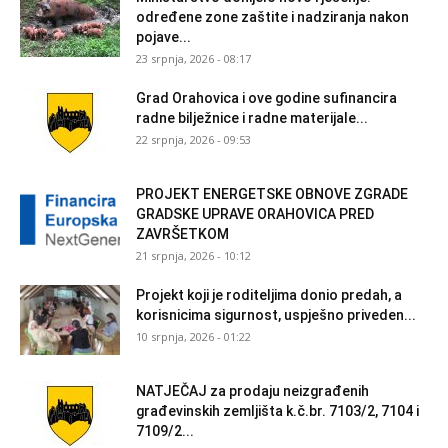
određene zone zaštite i nadziranja nakon
pojave...
23 srpnja, 2026 - 08:17
Grad Orahovica i ove godine sufinancira
radne bilježnice i radne materijale...
22 srpnja, 2026 - 09:53
PROJEKT ENERGETSKE OBNOVE ZGRADE
GRADSKE UPRAVE ORAHOVICA PRED
ZAVRŠETKOM
21 srpnja, 2026 - 10:12
Projekt koji je roditeljima donio predah, a
korisnicima sigurnost, uspješno priveden...
10 srpnja, 2026 - 01:22
NATJEČAJ za prodaju neizgrađenih
građevinskih zemljišta k.č.br. 7103/2, 7104 i
7109/2...