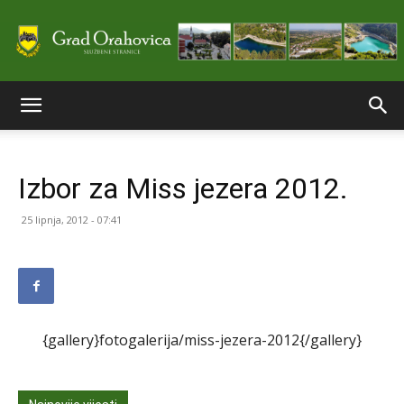
Službene
Izbor za Miss jezera 2012.
stranice
25 lipnja, 2012 - 07:41
Grada
{gallery}fotogalerija/miss-jezera-2012{/gallery}
Orahovice