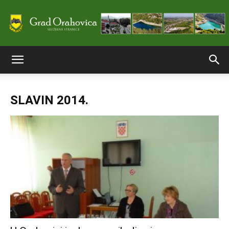
Službene
SLAVIN 2014.
stranice
Grada
Orahovice