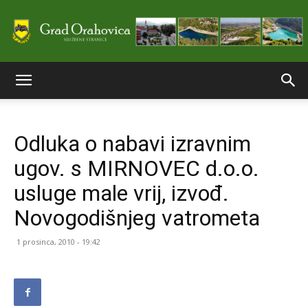
Službene
Odluka o nabavi izravnim
stranice
ugov. s MIRNOVEC d.o.o.
usluge male vrij, izvođ.
Grada
Novogodišnjeg vatrometa
1 prosinca, 2010 - 19:42
Orahovice