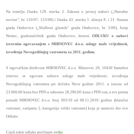
Na temelju članka 129. stavka 2. Zakona o javnoj nabavi („Narodne
novine“, br. 110/07, 125/08) i članka 43. stavka 1. alineja 8. i 21. Statuta
grada Orahovice („Službeni glasnik“ grada Orahovice, br. 5/09), Josip
Nemec, gradonačelnik grada Orahovice, donosi
ODLUKU o nabavi
izravnim ugovaranjem s MIRNOVEC d.o.o. usluge male vrijednosti,
izvođenja Novogodišnjeg vatrometa za 2011. godinu.
S trgovačkim društvom MIRNOVEC d.o.o. Mirnovec 20, 10430 Samobor
izravno se ugovara nabava usluge male vrijednosti, izvođenja
Novogodišnjeg vatrometa pri dočeku Nove godine 2011. u iznosu od
23.000,00 kuna bez PDV-a odnosno 28.290,00 kuna s PDV-om, a sve prema
ponudi MIRNOVEC d.o.o. broj 303/10 od 08.11.2010. godine (klasični
vatromet, varijanta 2, kategorija veliki vatromet) koja je sastavni dio ove
Odluke.
Cijeli tekst odluke pročitajte
ovdje
.