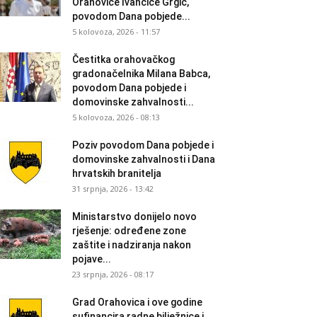
Orahovice Ivančice Grgić,
povodom Dana pobjede...
5 kolovoza, 2026 - 11:57
Čestitka orahovačkog
gradonačelnika Milana Babca,
povodom Dana pobjede i
domovinske zahvalnosti...
5 kolovoza, 2026 - 08:13
Poziv povodom Dana pobjede i
domovinske zahvalnosti i Dana
hrvatskih branitelja
31 srpnja, 2026 - 13:42
Ministarstvo donijelo novo
rješenje: određene zone
zaštite i nadziranja nakon
pojave...
23 srpnja, 2026 - 08:17
Grad Orahovica i ove godine
sufinancira radne bilježnice i