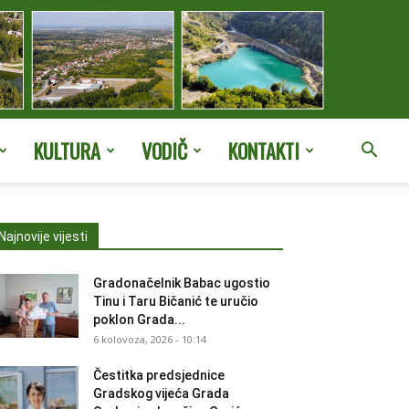
KULTURA
VODIČ
KONTAKTI
Najnovije vijesti
Gradonačelnik Babac ugostio
Tinu i Taru Bičanić te uručio
poklon Grada...
6 kolovoza, 2026 - 10:14
Čestitka predsjednice
Gradskog vijeća Grada