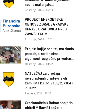
radne materijale...
22 srpnja, 2026 - 09:53
PROJEKT ENERGETSKE
OBNOVE ZGRADE GRADSKE
UPRAVE ORAHOVICA PRED
ZAVRŠETKOM
21 srpnja, 2026 - 10:12
Projekt koji je roditeljima donio
predah, a korisnicima
sigurnost, uspješno priveden...
10 srpnja, 2026 - 01:22
NATJEČAJ za prodaju
neizgrađenih građevinskih
zemljišta k.č.br. 7103/2, 7104 i
7109/2...
9 srpnja, 2026 - 13:23
Gradonačelnik Babac posjetio
obitelj Milković i poželio