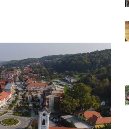
Grada
Orahovice