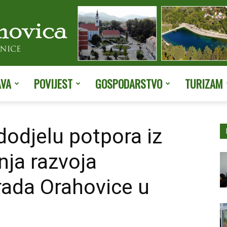
AVA
POVIJEST
GOSPODARSTVO
TURIZAM
Službene
odjelu potpora iz
ja razvoja
stranice
rada Orahovice u