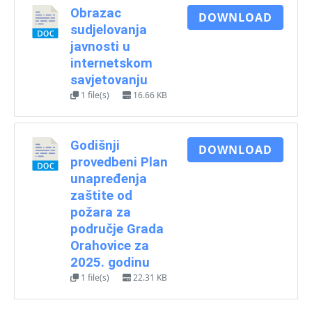
Obrazac
DOWNLOAD
sudjelovanja
javnosti u
internetskom
savjetovanju
1 file(s)
16.66 KB
Godišnji
DOWNLOAD
provedbeni Plan
unapređenja
zaštite od
požara za
područje Grada
Orahovice za
2025. godinu
1 file(s)
22.31 KB