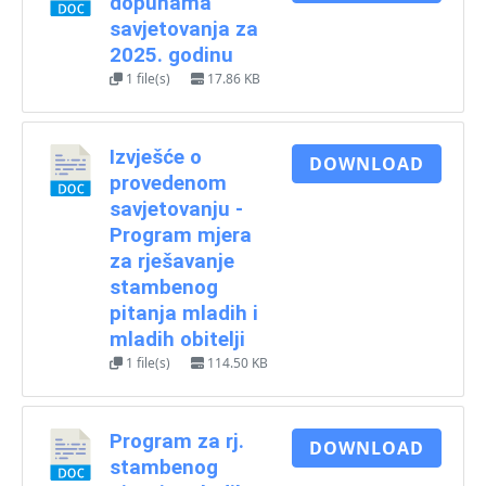
dopunama
savjetovanja za
2025. godinu
1 file(s)
17.86 KB
Izvješće o
DOWNLOAD
provedenom
savjetovanju -
Program mjera
za rješavanje
stambenog
pitanja mladih i
mladih obitelji
1 file(s)
114.50 KB
Program za rj.
DOWNLOAD
stambenog