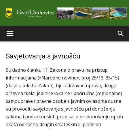
Službene
Savjetovanja s javnošću
stranice
Sukladno članku 11. Zakona o pravu na pristup
informacijama (»Narodne novine«, broj 25/13, 85/15)
Grada
(dalje u tekstu: Zakon), tijela državne uprave, druga
državna tijela, jedinice lokalne i područne (regionalne)
samouprave i pravne osobe s javnim ovlastima dužne
su provoditi savjetovanje s javnošću pri donošenju
Orahovice
zakona i podzakonskih propisa, a pri donošenju općih
akata odnosno drugih strateških ili planskih