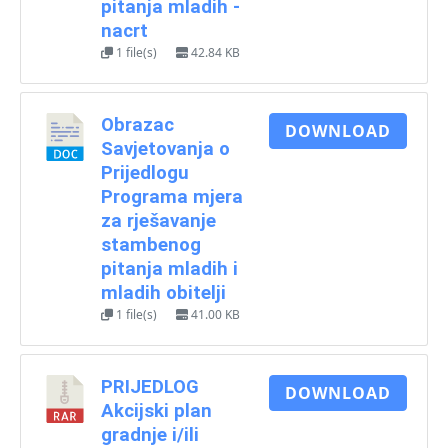
pitanja mladih -
nacrt
1 file(s)
42.84 KB
Obrazac
DOWNLOAD
Savjetovanja o
Prijedlogu
Programa mjera
za rješavanje
stambenog
pitanja mladih i
mladih obitelji
1 file(s)
41.00 KB
PRIJEDLOG
DOWNLOAD
Akcijski plan
gradnje i/ili