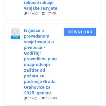
rekosntrukcije
vanjske rasvjete
1 file(s)
1.67 MB
Izvješće o
DOWNLOAD
provedenom
savjetovanju s
javnošću -
Godišnji
provedbeni plan
unapređenja
zaštite od
požara za
područje Grada
Orahovice za
2025. godinu
1 file(s)
78.17 KB