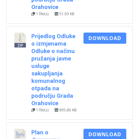
Orahovice
1 file(s)
51.93 KB
Prijedlog Odluke
DOWNLOAD
o izmjenama
Odluke o načinu
pružanja javne
usluge
sakupljanja
komunalnog
otpada na
području Grada
Orahovice
1 file(s)
895.86 KB
Plan o
DOWNLOAD