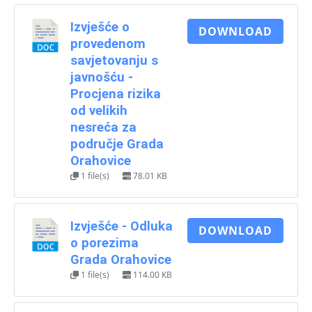
Izvješće o
DOWNLOAD
provedenom
savjetovanju s
javnošću -
Procjena rizika
od velikih
nesreća za
područje Grada
Orahovice
1 file(s)
78.01 KB
Izvješće - Odluka
DOWNLOAD
o porezima
Grada Orahovice
1 file(s)
114.00 KB