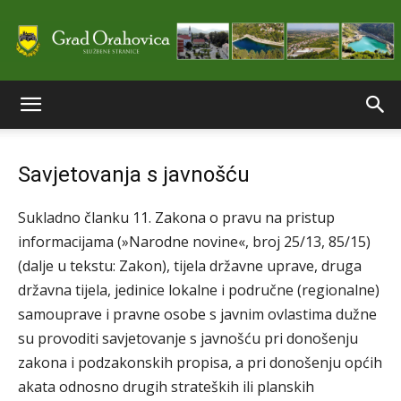
Službene
Savjetovanja s javnošću
stranice
Sukladno članku 11. Zakona o pravu na pristup
informacijama (»Narodne novine«, broj 25/13, 85/15)
Grada
(dalje u tekstu: Zakon), tijela državne uprave, druga
državna tijela, jedinice lokalne i područne (regionalne)
samouprave i pravne osobe s javnim ovlastima dužne
su provoditi savjetovanje s javnošću pri donošenju
Orahovice
zakona i podzakonskih propisa, a pri donošenju općih
akata odnosno drugih strateških ili planskih