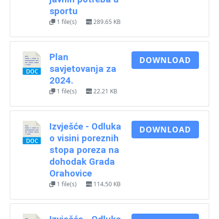
sportu
1 file(s)
289.65 KB
Plan
DOWNLOAD
savjetovanja za
2024.
1 file(s)
22.21 KB
Izvješće - Odluka
DOWNLOAD
o visini poreznih
stopa poreza na
dohodak Grada
Orahovice
1 file(s)
114.50 KB