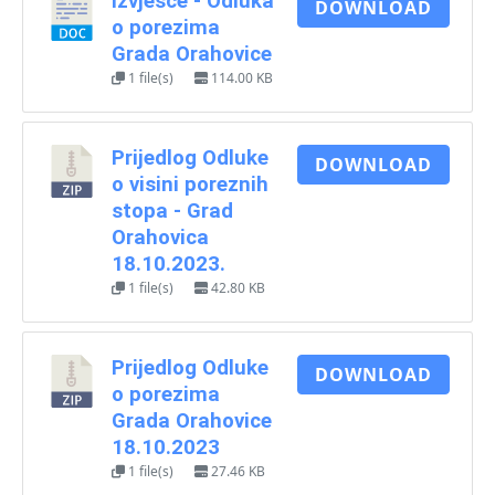
Izvješće - Odluka
DOWNLOAD
o porezima
Grada Orahovice
1 file(s)
114.00 KB
Prijedlog Odluke
DOWNLOAD
o visini poreznih
stopa - Grad
Orahovica
18.10.2023.
1 file(s)
42.80 KB
Prijedlog Odluke
DOWNLOAD
o porezima
Grada Orahovice
18.10.2023
1 file(s)
27.46 KB