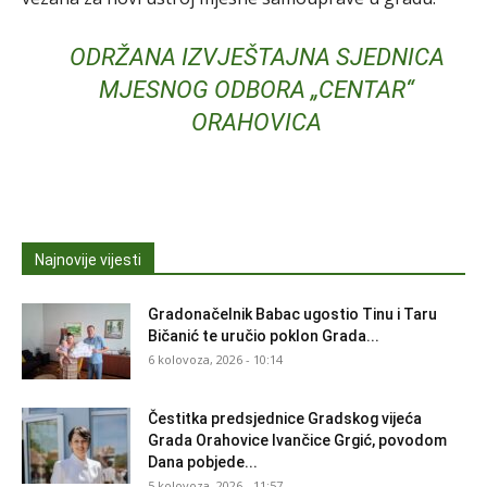
ODRŽANA IZVJEŠTAJNA SJEDNICA
MJESNOG ODBORA „CENTAR“
ORAHOVICA
Najnovije vijesti
Gradonačelnik Babac ugostio Tinu i Taru
Bičanić te uručio poklon Grada...
6 kolovoza, 2026 - 10:14
Čestitka predsjednice Gradskog vijeća
Grada Orahovice Ivančice Grgić, povodom
Dana pobjede...
5 kolovoza, 2026 - 11:57