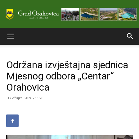
Službene
Održana izvještajna sjednica
stranice
Mjesnog odbora „Centar“
Orahovica
Grada
17 ožujka, 2026 - 11:28
Orahovice