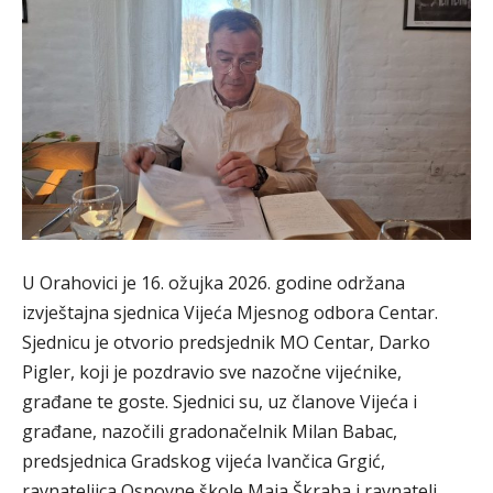
U Orahovici je 16. ožujka 2026. godine održana
izvještajna sjednica Vijeća Mjesnog odbora Centar.
Sjednicu je otvorio predsjednik MO Centar, Darko
Pigler, koji je pozdravio sve nazočne vijećnike,
građane te goste. Sjednici su, uz članove Vijeća i
građane, nazočili gradonačelnik Milan Babac,
predsjednica Gradskog vijeća Ivančica Grgić,
ravnateljica Osnovne škole Maja Škraba i ravnatelj