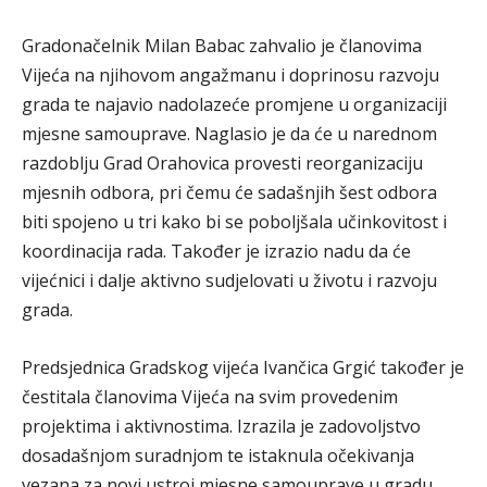
Gradonačelnik Milan Babac zahvalio je članovima
Vijeća na njihovom angažmanu i doprinosu razvoju
grada te najavio nadolazeće promjene u organizaciji
mjesne samouprave. Naglasio je da će u narednom
razdoblju Grad Orahovica provesti reorganizaciju
mjesnih odbora, pri čemu će sadašnjih šest odbora
biti spojeno u tri kako bi se poboljšala učinkovitost i
koordinacija rada. Također je izrazio nadu da će
vijećnici i dalje aktivno sudjelovati u životu i razvoju
grada.
Predsjednica Gradskog vijeća Ivančica Grgić također je
čestitala članovima Vijeća na svim provedenim
projektima i aktivnostima. Izrazila je zadovoljstvo
dosadašnjom suradnjom te istaknula očekivanja
vezana za novi ustroj mjesne samouprave u gradu.