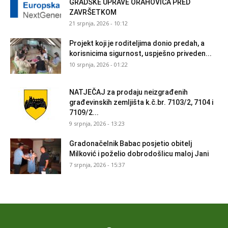
GRADSKE UPRAVE ORAHOVICA PRED
ZAVRŠETKOM
21 srpnja, 2026 - 10:12
Projekt koji je roditeljima donio predah, a
korisnicima sigurnost, uspješno priveden...
10 srpnja, 2026 - 01:22
NATJEČAJ za prodaju neizgrađenih
građevinskih zemljišta k.č.br. 7103/2, 7104 i
7109/2...
9 srpnja, 2026 - 13:23
Gradonačelnik Babac posjetio obitelj
Milković i poželio dobrodošlicu maloj Jani
7 srpnja, 2026 - 15:37