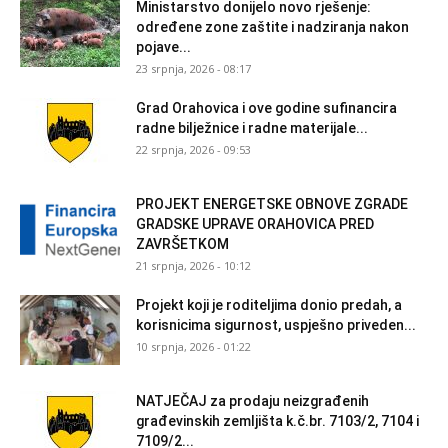
Ministarstvo donijelo novo rješenje:
određene zone zaštite i nadziranja nakon
pojave...
23 srpnja, 2026 - 08:17
Grad Orahovica i ove godine sufinancira
radne bilježnice i radne materijale...
22 srpnja, 2026 - 09:53
PROJEKT ENERGETSKE OBNOVE ZGRADE
GRADSKE UPRAVE ORAHOVICA PRED
ZAVRŠETKOM
21 srpnja, 2026 - 10:12
Projekt koji je roditeljima donio predah, a
korisnicima sigurnost, uspješno priveden...
10 srpnja, 2026 - 01:22
NATJEČAJ za prodaju neizgrađenih
građevinskih zemljišta k.č.br. 7103/2, 7104 i
7109/2...