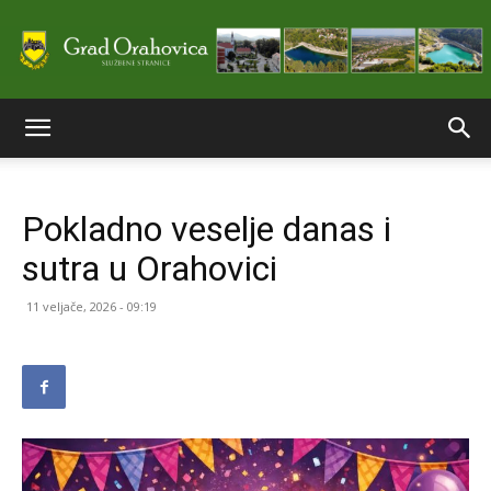
Službene
Pokladno veselje danas i
stranice
sutra u Orahovici
11 veljače, 2026 - 09:19
Grada
Orahovice