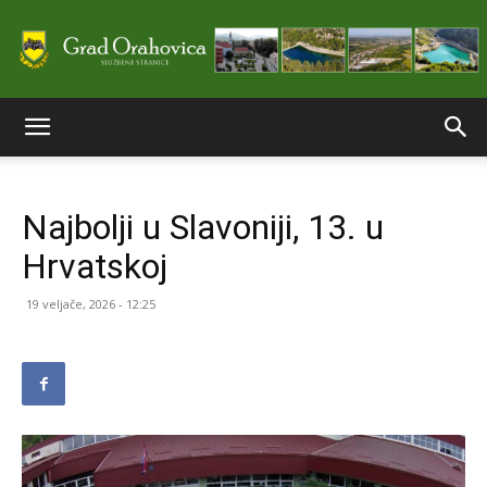
Službene
Najbolji u Slavoniji, 13. u
stranice
Hrvatskoj
19 veljače, 2026 - 12:25
Grada
Orahovice