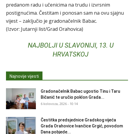
predanom radu i učenicima na trudu i izvrsnim
postignućima. Čestitam i ponosan sam na ovu sjajnu
vijest – zaključio je gradonačelnik Babac.
(Izvor: Jutarnji list/Grad Orahovica)
NAJBOLJI U SLAVONIJI, 13. U
HRVATSKOJ
Najnovije vijesti
Gradonačelnik Babac ugostio Tinu i Taru
Bičanić te uručio poklon Grada...
6 kolovoza, 2026 - 10:14
Čestitka predsjednice Gradskog vijeća
Grada Orahovice Ivančice Grgić, povodom
Dana pobjede...