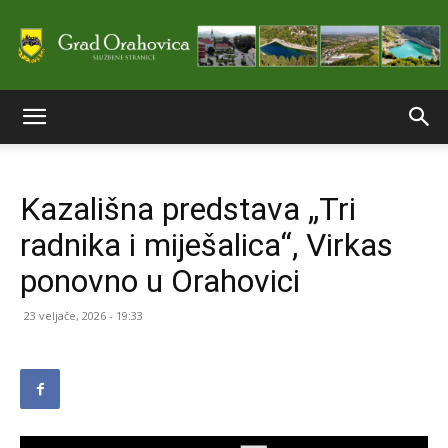
Službene
Kazališna predstava „Tri
stranice
radnika i miješalica“, Virkas
ponovno u Orahovici
Grada
23 veljače, 2026 - 19:33
Orahovice