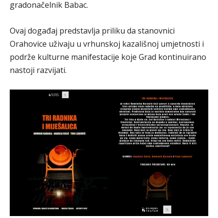
gradonačelnik Babac.
Ovaj događaj predstavlja priliku da stanovnici
Orahovice uživaju u vrhunskoj kazališnoj umjetnosti i
podrže kulturne manifestacije koje Grad kontinuirano
nastoji razvijati.