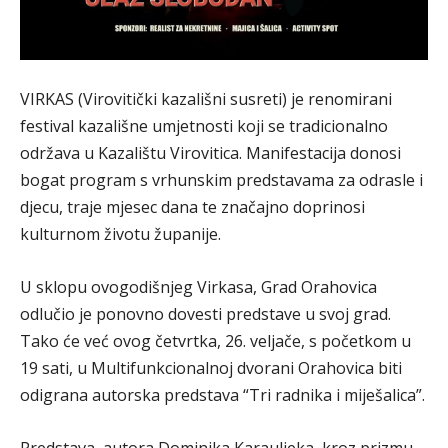
VIRKAS (Virovitički kazališni susreti) je renomirani
festival kazališne umjetnosti koji se tradicionalno
održava u Kazalištu Virovitica. Manifestacija donosi
bogat program s vrhunskim predstavama za odrasle i
djecu, traje mjesec dana te značajno doprinosi
kulturnom životu županije.
U sklopu ovogodišnjeg Virkasa, Grad Orahovica
odlučio je ponovno dovesti predstave u svoj grad.
Tako će već ovog četvrtka, 26. veljače, s početkom u
19 sati, u Multifunkcionalnoj dvorani Orahovica biti
odigrana autorska predstava “Tri radnika i miješalica”.
Predstava, autora Dominika Karauljeka, kroz prizmu