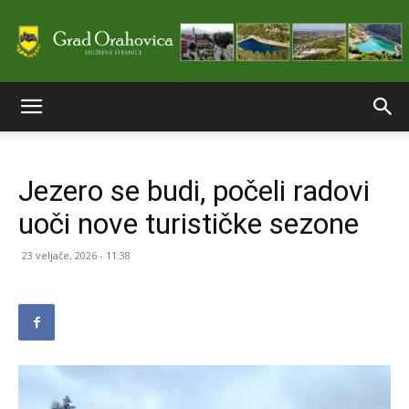
Službene
Jezero se budi, počeli radovi
stranice
uoči nove turističke sezone
23 veljače, 2026 - 11:38
Grada
Orahovice