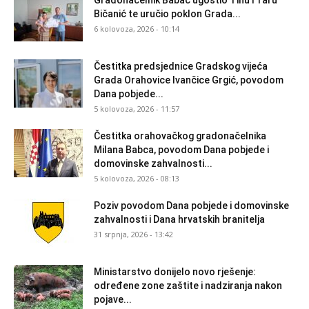
Gradonačelnik Babac ugostio Tinu i Taru
Bičanić te uručio poklon Grada...
6 kolovoza, 2026 - 10:14
Čestitka predsjednice Gradskog vijeća
Grada Orahovice Ivančice Grgić, povodom
Dana pobjede...
5 kolovoza, 2026 - 11:57
Čestitka orahovačkog gradonačelnika
Milana Babca, povodom Dana pobjede i
domovinske zahvalnosti...
5 kolovoza, 2026 - 08:13
Poziv povodom Dana pobjede i domovinske
zahvalnosti i Dana hrvatskih branitelja
31 srpnja, 2026 - 13:42
Ministarstvo donijelo novo rješenje:
određene zone zaštite i nadziranja nakon
pojave...