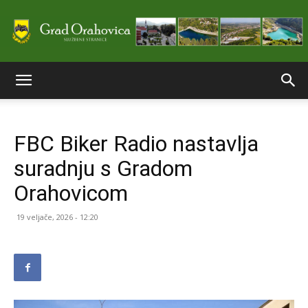
Službene
FBC Biker Radio nastavlja
stranice
suradnju s Gradom
Orahovicom
Grada
19 veljače, 2026 - 12:20
Orahovice