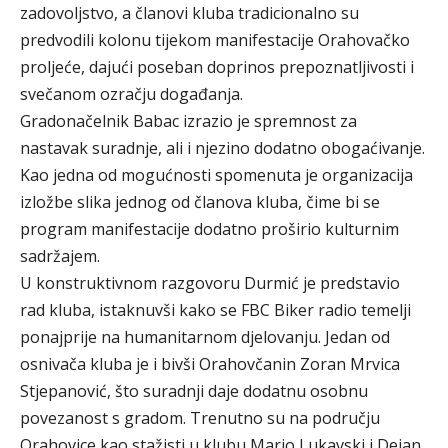
zadovoljstvo, a članovi kluba tradicionalno su
predvodili kolonu tijekom manifestacije Orahovačko
proljeće, dajući poseban doprinos prepoznatljivosti i
svečanom ozračju događanja.
Gradonačelnik Babac izrazio je spremnost za
nastavak suradnje, ali i njezino dodatno obogaćivanje.
Kao jedna od mogućnosti spomenuta je organizacija
izložbe slika jednog od članova kluba, čime bi se
program manifestacije dodatno proširio kulturnim
sadržajem.
U konstruktivnom razgovoru Durmić je predstavio
rad kluba, istaknuvši kako se FBC Biker radio temelji
ponajprije na humanitarnom djelovanju. Jedan od
osnivača kluba je i bivši Orahovčanin Zoran Mrvica
Stjepanović, što suradnji daje dodatnu osobnu
povezanost s gradom. Trenutno su na području
Orahovice kao stažisti u klubu Mario Lukavski i Dejan