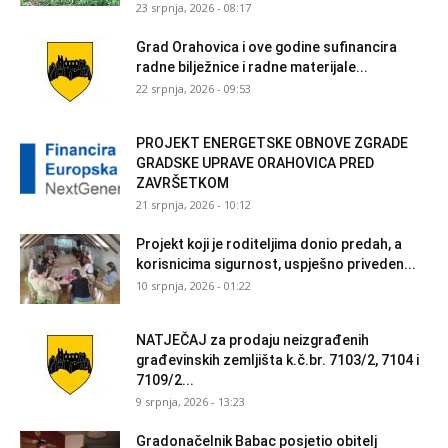
23 srpnja, 2026 - 08:17
Grad Orahovica i ove godine sufinancira
radne bilježnice i radne materijale...
22 srpnja, 2026 - 09:53
PROJEKT ENERGETSKE OBNOVE ZGRADE
GRADSKE UPRAVE ORAHOVICA PRED
ZAVRŠETKOM
21 srpnja, 2026 - 10:12
Projekt koji je roditeljima donio predah, a
korisnicima sigurnost, uspješno priveden...
10 srpnja, 2026 - 01:22
NATJEČAJ za prodaju neizgrađenih
građevinskih zemljišta k.č.br. 7103/2, 7104 i
7109/2...
9 srpnja, 2026 - 13:23
Gradonačelnik Babac posjetio obitelj