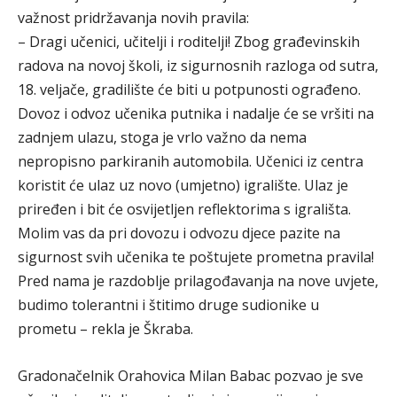
važnost pridržavanja novih pravila:
– Dragi učenici, učitelji i roditelji! Zbog građevinskih
radova na novoj školi, iz sigurnosnih razloga od sutra,
18. veljače, gradilište će biti u potpunosti ograđeno.
Dovoz i odvoz učenika putnika i nadalje će se vršiti na
zadnjem ulazu, stoga je vrlo važno da nema
nepropisno parkiranih automobila. Učenici iz centra
koristit će ulaz uz novo (umjetno) igralište. Ulaz je
priređen i bit će osvijetljen reflektorima s igrališta.
Molim vas da pri dovozu i odvozu djece pazite na
sigurnost svih učenika te poštujete prometna pravila!
Pred nama je razdoblje prilagođavanja na nove uvjete,
budimo tolerantni i štitimo druge sudionike u
prometu – rekla je Škraba.
Gradonačelnik Orahovica Milan Babac pozvao je sve