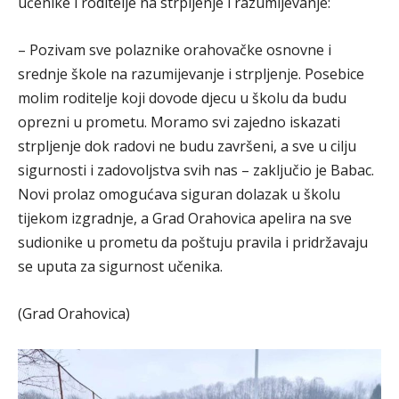
učenike i roditelje na strpljenje i razumijevanje:
– Pozivam sve polaznike orahovačke osnovne i
srednje škole na razumijevanje i strpljenje. Posebice
molim roditelje koji dovode djecu u školu da budu
oprezni u prometu. Moramo svi zajedno iskazati
strpljenje dok radovi ne budu završeni, a sve u cilju
sigurnosti i zadovoljstva svih nas – zaključio je Babac.
Novi prolaz omogućava siguran dolazak u školu
tijekom izgradnje, a Grad Orahovica apelira na sve
sudionike u prometu da poštuju pravila i pridržavaju
se uputa za sigurnost učenika.
(Grad Orahovica)