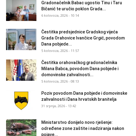
Gradonačelnik Babac ugostio Tinu i Taru
Bičanić te uručio poklon Grada...
6 kolovoza, 2026 - 10:14
Čestitka predsjednice Gradskog vijeća
Grada Orahovice Ivančice Grgić, povodom
Dana pobjede...
5 kolovoza, 2026 - 11:57
Čestitka orahovačkog gradonačelnika
Milana Babca, povodom Dana pobjede i
domovinske zahvalnosti...
5 kolovoza, 2026 - 08:13
Poziv povodom Dana pobjede i domovinske
zahvalnosti i Dana hrvatskih branitelja
31 srpnja, 2026 - 13:42
Ministarstvo donijelo novo rješenje:
određene zone zaštite i nadziranja nakon
pojave...