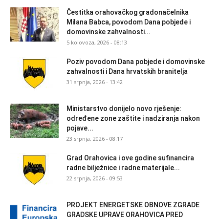
Čestitka orahovačkog gradonačelnika
Milana Babca, povodom Dana pobjede i
domovinske zahvalnosti...
5 kolovoza, 2026 - 08:13
Poziv povodom Dana pobjede i domovinske
zahvalnosti i Dana hrvatskih branitelja
31 srpnja, 2026 - 13:42
Ministarstvo donijelo novo rješenje:
određene zone zaštite i nadziranja nakon
pojave...
23 srpnja, 2026 - 08:17
Grad Orahovica i ove godine sufinancira
radne bilježnice i radne materijale...
22 srpnja, 2026 - 09:53
PROJEKT ENERGETSKE OBNOVE ZGRADE
GRADSKE UPRAVE ORAHOVICA PRED