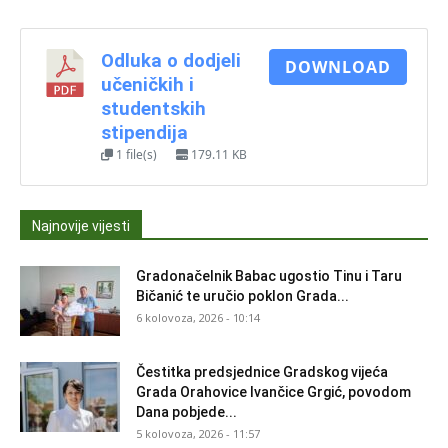
Odluka o dodjeli
DOWNLOAD
učeničkih i
studentskih
stipendija
1 file(s)
179.11 KB
Najnovije vijesti
Gradonačelnik Babac ugostio Tinu i Taru
Bičanić te uručio poklon Grada...
6 kolovoza, 2026 - 10:14
Čestitka predsjednice Gradskog vijeća
Grada Orahovice Ivančice Grgić, povodom
Dana pobjede...
5 kolovoza, 2026 - 11:57