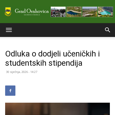
Službene
Odluka o dodjeli učeničkih i
stranice
studentskih stipendija
30 siječnja, 2026 - 14:27
Grada
Orahovice