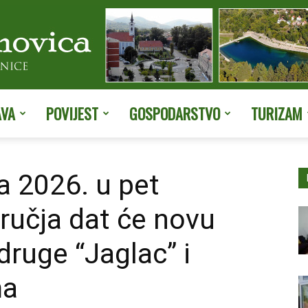
AVA
POVIJEST
GOSPODARSTVO
TURIZAM
Službene
a 2026. u pet
ručja dat će novu
stranice
druge “Jaglac” i
ma