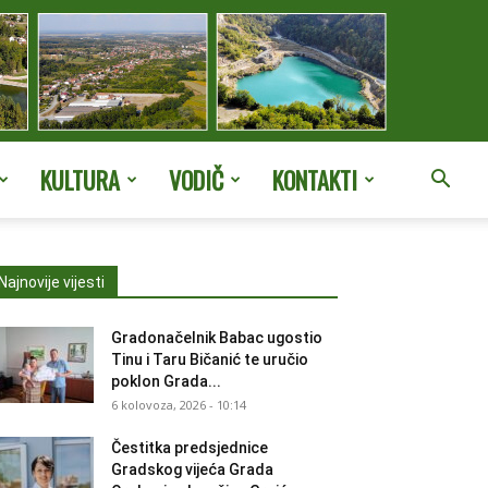
KULTURA
VODIČ
KONTAKTI
Najnovije vijesti
Gradonačelnik Babac ugostio
Tinu i Taru Bičanić te uručio
poklon Grada...
6 kolovoza, 2026 - 10:14
Čestitka predsjednice
Gradskog vijeća Grada