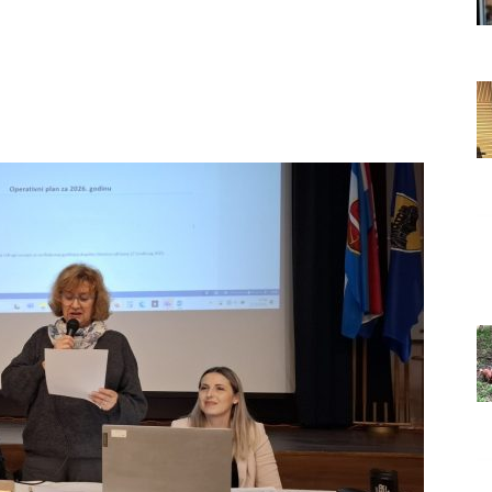
Grada
Orahovice