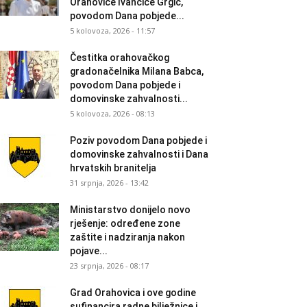
Orahovice Ivančice Grgić,
povodom Dana pobjede...
5 kolovoza, 2026 - 11:57
Čestitka orahovačkog
gradonačelnika Milana Babca,
povodom Dana pobjede i
domovinske zahvalnosti...
5 kolovoza, 2026 - 08:13
Poziv povodom Dana pobjede i
domovinske zahvalnosti i Dana
hrvatskih branitelja
31 srpnja, 2026 - 13:42
Ministarstvo donijelo novo
rješenje: određene zone
zaštite i nadziranja nakon
pojave...
23 srpnja, 2026 - 08:17
Grad Orahovica i ove godine
sufinancira radne bilježnice i