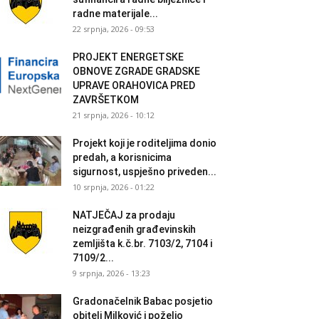
radne materijale...
22 srpnja, 2026 - 09:53
PROJEKT ENERGETSKE
OBNOVE ZGRADE GRADSKE
UPRAVE ORAHOVICA PRED
ZAVRŠETKOM
21 srpnja, 2026 - 10:12
Projekt koji je roditeljima donio
predah, a korisnicima
sigurnost, uspješno priveden...
10 srpnja, 2026 - 01:22
NATJEČAJ za prodaju
neizgrađenih građevinskih
zemljišta k.č.br. 7103/2, 7104 i
7109/2...
9 srpnja, 2026 - 13:23
Gradonačelnik Babac posjetio
obitelj Milković i poželio