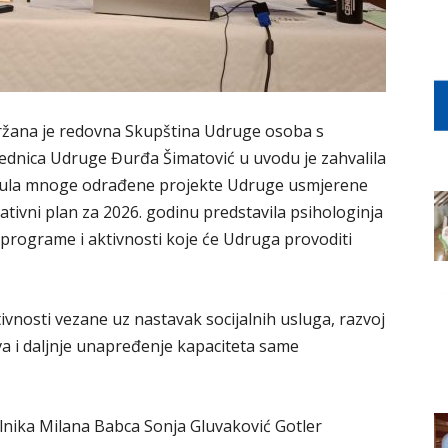
ržana je redovna Skupština Udruge osoba s
jednica Udruge Đurđa Šimatović u uvodu je zahvalila
knula mnoge odrađene projekte Udruge usmjerene
tivni plan za 2026. godinu predstavila psihologinja
e programe i aktivnosti koje će Udruga provoditi
vnosti vezane uz nastavak socijalnih usluga, razvoj
va i daljnje unapređenje kapaciteta same
lnika Milana Babca Sonja Gluvaković Gotler