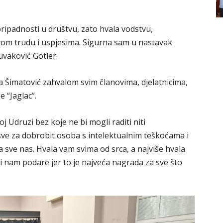
pripadnosti u društvu, zato hvala vodstvu,
vom trudu i uspjesima. Sigurna sam u nastavak
uvaković Gotler.
a Šimatović zahvalom svim članovima, djelatnicima,
 “Jaglac”.
 Udruzi bez koje ne bi mogli raditi niti
sve za dobrobit osoba s intelektualnim teškoćama i
a sve nas. Hvala vam svima od srca, a najviše hvala
 nam podare jer to je najveća nagrada za sve što