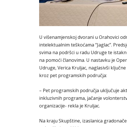
U višenamjenskoj dvorani u Orahovici od
intelektualnim teškoćama “Jaglac”. Preds
svima na podršci u radu Udruge te ista
na pomoći članovima. U nastavku je Opera
Udruge, Verica Kruljac, naglasivši ključn
kroz pet programskih područja:
– Pet programskih područja uključuje akti
inkluzivnih programa, jačanje volonterst
organizacije- rekla je Kruljac.
Na kraju Skupštine, izaslanica gradonače