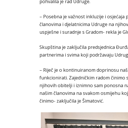
pohvalila je rad Udruge.
– Posebna je važnost inkluzije i osjećaja 
članovima i djelatnicima Udruge na njiho
uspješne i suradnje s Gradom- rekla je Gl
Skupština je zaključila predsjednica Đurđ
partnerima i svima koji podržavaju Udruge
– Riječ je o kontinuiranom doprinosu našoj
funkcionirati. Zajedničkim radom činimo 
njihovih obitelji i iznimno sam ponosna n
našim članovima na svakom osmijehu koji
činimo- zaključila je Šimatović.