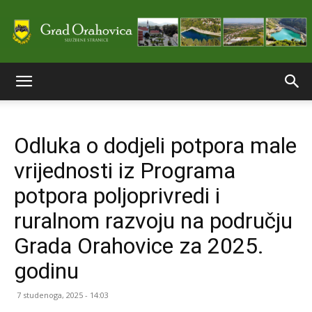
Službene
Odluka o dodjeli potpora male
stranice
vrijednosti iz Programa
potpora poljoprivredi i
Grada
ruralnom razvoju na području
Grada Orahovice za 2025.
godinu
Orahovice
7 studenoga, 2025 - 14:03