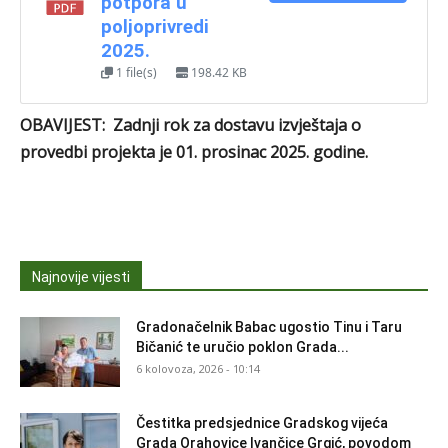
potpora u
poljoprivredi
2025.
1 file(s)
198.42 KB
OBAVIJEST:
Zadnji rok za dostavu izvještaja o
provedbi projekta je
01. prosinac 2025. godine.
Najnovije vijesti
Gradonačelnik Babac ugostio Tinu i Taru
Bičanić te uručio poklon Grada...
6 kolovoza, 2026 - 10:14
Čestitka predsjednice Gradskog vijeća
Grada Orahovice Ivančice Grgić, povodom