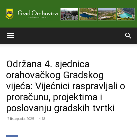
Službene
Održana 4. sjednica
stranice
orahovačkog Gradskog
vijeća: Vijećnici raspravljali o
Grada
proračunu, projektima i
poslovanju gradskih tvrtki
Orahovice
7 listopada, 2025 - 14:18