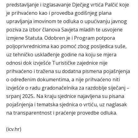
predstavljanje i izglasavanje Dječjeg vrtića Palčić koje
je prihvaćeno kao i provedba godišnjeg plana
upravljanja imovinom te odluka o upućivanju javnog
poziva za izbor članova Savjeta mladih te usvojene
izmjene Statuta. Odobren je i Program potpora
poljoprivrednicima kao pomoć zbog posljedica suše,
uz tehničko usklađenje godine na koju se mjera
odnosi dok izvješće Turističke zajednice nije
prihvaćeno i tražena su dodatna pismena pojašnjenja
o određenim dokumentima, a nije prihvaćeno niti
izvješće o radu gradonačelnika za razdoblje siječanj –
srpanj 2025.. Na kraju sjednice najavljena su pisana
pojašnjenja i tematska sjednica o vrtiću, uz naglasak
na transparentnost i praćenje provedbe odluka.
(icv.hr)