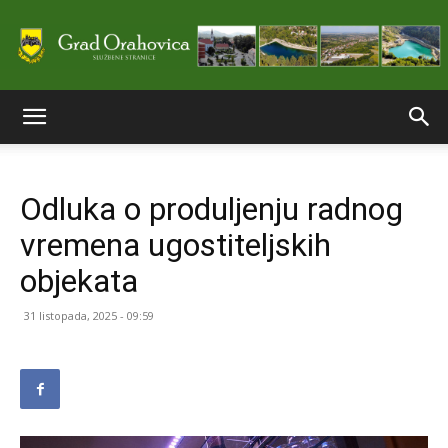
Službene
Odluka o produljenju radnog
stranice
vremena ugostiteljskih
objekata
Grada
31 listopada, 2025 - 09:59
Orahovice