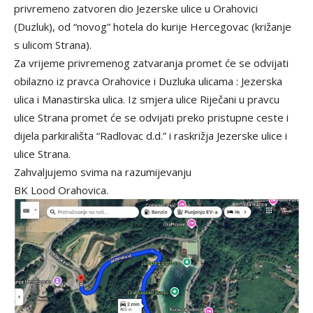
privremeno zatvoren dio Jezerske ulice u Orahovici
(Duzluk), od “novog” hotela do kurije Hercegovac (križanje
s ulicom Strana).
Za vrijeme privremenog zatvaranja promet će se odvijati
obilazno iz pravca Orahovice i Duzluka ulicama : Jezerska
ulica i Manastirska ulica. Iz smjera ulice Riječani u pravcu
ulice Strana promet će se odvijati preko pristupne ceste i
dijela parkirališta “Radlovac d.d.” i raskrižja Jezerske ulice i
ulice Strana.
Zahvaljujemo svima na razumijevanju
BK Lood Orahovica.