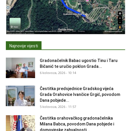
Najnovije vijesti
Gradonačelnik Babac ugostio Tinu i Taru
Bičanić te uručio poklon Grada...
6 kolovoza, 2026 - 10:14
Čestitka predsjednice Gradskog vijeća
Grada Orahovice Ivančice Grgić, povodom
Dana pobjede...
5 kolovoza, 2026 - 11:57
Čestitka orahovačkog gradonačelnika
Milana Babca, povodom Dana pobjede i
domovinske zahvalnosti...