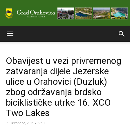
Službene
Obavijest u vezi privremenog
stranice
zatvaranja dijele Jezerske
ulice u Orahovici (Duzluk)
Grada
zbog održavanja brdsko
biciklističke utrke 16. XCO
Two Lakes
Orahovice
10 listopada, 2025 - 09:59