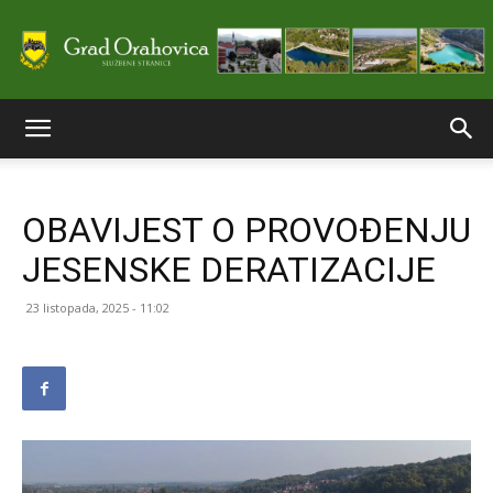
Službene
OBAVIJEST O PROVOĐENJU
stranice
JESENSKE DERATIZACIJE
23 listopada, 2025 - 11:02
Grada
Orahovice