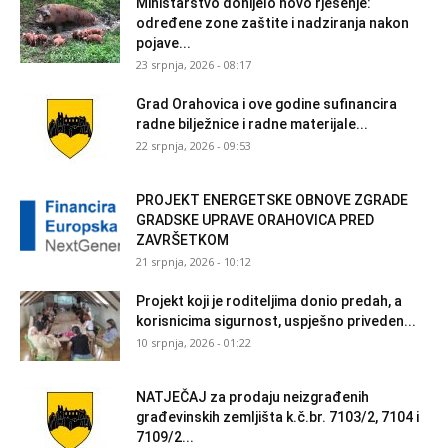
Ministarstvo donijelo novo rješenje:
određene zone zaštite i nadziranja nakon
pojave...
23 srpnja, 2026 - 08:17
Grad Orahovica i ove godine sufinancira
radne bilježnice i radne materijale...
22 srpnja, 2026 - 09:53
PROJEKT ENERGETSKE OBNOVE ZGRADE
GRADSKE UPRAVE ORAHOVICA PRED
ZAVRŠETKOM
21 srpnja, 2026 - 10:12
Projekt koji je roditeljima donio predah, a
korisnicima sigurnost, uspješno priveden...
10 srpnja, 2026 - 01:22
NATJEČAJ za prodaju neizgrađenih
građevinskih zemljišta k.č.br. 7103/2, 7104 i
7109/2...