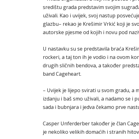
središtu grada predstavim svojim sugrađa
uživali. Kao i uvijek, svoj nastup posve
glazbu– rekao je Krešimir Vrkić koji je s
autorske pjesme od kojih i novu pod nazi
U nastavku su se predstavila braća Kreši
rockeri, a taj ton ih je vodio i na ovom ko
drugih sličnih bendova, a također predsta
band Cageheart.
– Uvijek je lijepo svirati u svom gradu, 
izdanju i baš smo uživali, a nadamo se i 
sada i bubnjara i jedva čekamo prve nast
Casper Unferderber također je član Cagehe
je nekoliko velikih domaćih i stranih hit