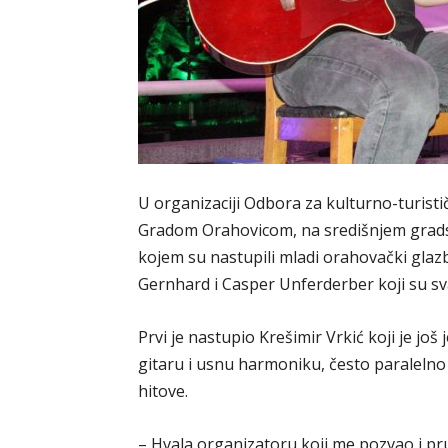
U organizaciji Odbora za kulturno-turisti
Gradom Orahovicom, na središnjem gradsk
kojem su nastupili mladi orahovački glazb
Gernhard i Casper Unferderber koji su sv
Prvi je nastupio Krešimir Vrkić koji je jo
gitaru i usnu harmoniku, često paralelno
hitove.
– Hvala organizatoru koji me pozvao i 