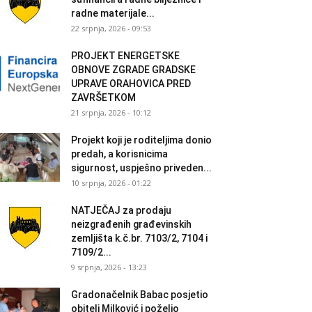
radne materijale...
22 srpnja, 2026 - 09:53
PROJEKT ENERGETSKE
OBNOVE ZGRADE GRADSKE
UPRAVE ORAHOVICA PRED
ZAVRŠETKOM
21 srpnja, 2026 - 10:12
Projekt koji je roditeljima donio
predah, a korisnicima
sigurnost, uspješno priveden...
10 srpnja, 2026 - 01:22
NATJEČAJ za prodaju
neizgrađenih građevinskih
zemljišta k.č.br. 7103/2, 7104 i
7109/2...
9 srpnja, 2026 - 13:23
Gradonačelnik Babac posjetio
obitelj Milković i poželio