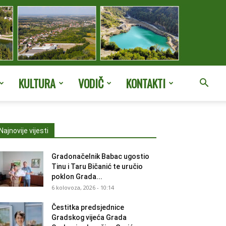
KULTURA
VODIČ
KONTAKTI
Najnovije vijesti
Gradonačelnik Babac ugostio
Tinu i Taru Bičanić te uručio
poklon Grada...
6 kolovoza, 2026 - 10:14
Čestitka predsjednice
Gradskog vijeća Grada