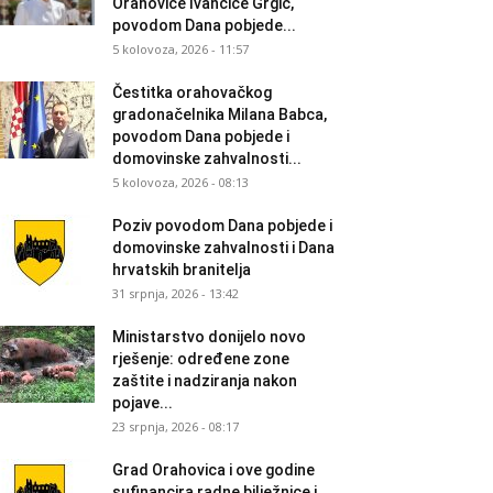
Orahovice Ivančice Grgić,
povodom Dana pobjede...
5 kolovoza, 2026 - 11:57
Čestitka orahovačkog
gradonačelnika Milana Babca,
povodom Dana pobjede i
domovinske zahvalnosti...
5 kolovoza, 2026 - 08:13
Poziv povodom Dana pobjede i
domovinske zahvalnosti i Dana
hrvatskih branitelja
31 srpnja, 2026 - 13:42
Ministarstvo donijelo novo
rješenje: određene zone
zaštite i nadziranja nakon
pojave...
23 srpnja, 2026 - 08:17
Grad Orahovica i ove godine
sufinancira radne bilježnice i