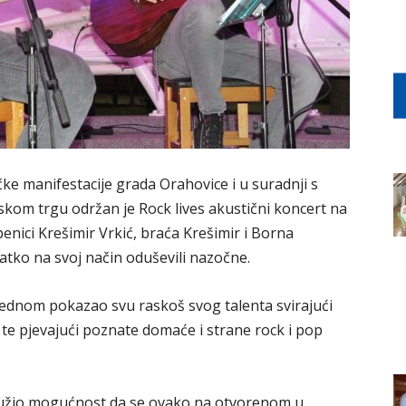
čke manifestacije grada Orahovice i u suradnji s
om trgu održan je Rock lives akustični koncert na
enici Krešimir Vrkić, braća Krešimir i Borna
atko na svoj način oduševili nazočne.
š jednom pokazao svu raskoš svog talenta svirajući
 te pjevajući poznate domaće i strane rock i pop
pružio mogućnost da se ovako na otvorenom u