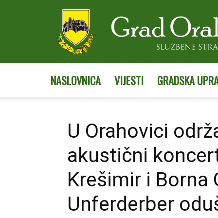
NASLOVNICA
VIJESTI
GRADSKA UPR
U Orahovici održ
akustični koncert
Krešimir i Borna
Unferderber oduš