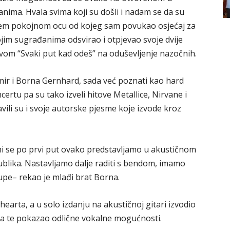
nima. Hvala svima koji su došli i nadam se da su
ćujem pokojnom ocu od kojeg sam povukao osjećaj za
vojim sugrađanima odsvirao i otpjevao svoje dvije
vom “Svaki put kad odeš” na oduševljenje nazočnih.
mir i Borna Gernhard, sada već poznati kao hard
ncertu pa su tako izveli hitove Metallice, Nirvane i
vili su i svoje autorske pjesme koje izvode kroz
a mi se po prvi put ovako predstavljamo u akustičnom
publika. Nastavljamo dalje raditi s bendom, imamo
upe– rekao je mlađi brat Borna.
arta, a u solo izdanju na akustičnoj gitari izvodio
ova te pokazao odlične vokalne mogućnosti.