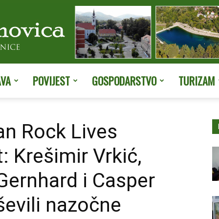
AVA
POVIJEST
GOSPODARSTVO
TURIZAM
Službene
an Rock Lives
: Krešimir Vrkić,
stranice
 Gernhard i Casper
evili nazočne