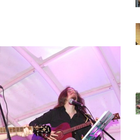
Grada
Orahovice