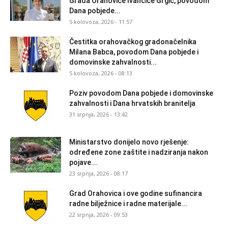
Grada Orahovice Ivančice Grgić, povodom
Dana pobjede...
5 kolovoza, 2026 - 11:57
Čestitka orahovačkog gradonačelnika
Milana Babca, povodom Dana pobjede i
domovinske zahvalnosti...
5 kolovoza, 2026 - 08:13
Poziv povodom Dana pobjede i domovinske
zahvalnosti i Dana hrvatskih branitelja
31 srpnja, 2026 - 13:42
Ministarstvo donijelo novo rješenje:
određene zone zaštite i nadziranja nakon
pojave...
23 srpnja, 2026 - 08:17
Grad Orahovica i ove godine sufinancira
radne bilježnice i radne materijale...
22 srpnja, 2026 - 09:53