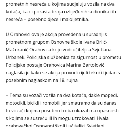
prometnih nesreća u kojima sudjeluju vozila na dva
kotača, kao i porasta broja ozlijeđenih sudionika tih
nesreća – posebno djece i maloljetnika.
U Orahovici ova je akcija provedena u suradnji s
prometnom grupom Osnovne škole Ivane Brlić-
Mažuranić Orahovica koju vodi učiteljica Svjetlana
Urbanek. Policijska službenica za sigurnost u prometu
Policijske postaje Orahovica Marina Bartolović
naglasila je kako se akcija provodi cijeli tekući tjedan s
posebnim naglaskom na 18. rujna.
– Tema su vozači vozila na dva kotača, dakle mopedi,
motocikli, bicikli i romobili jer smatramo da su danas
to vozači kojima posebno treba ukazati na opasnosti
s kojima se susreću ili ih mogu uzrokovati. Hvala
orahovačkoj Osnovnoj školi i učiteljici Svjetlani