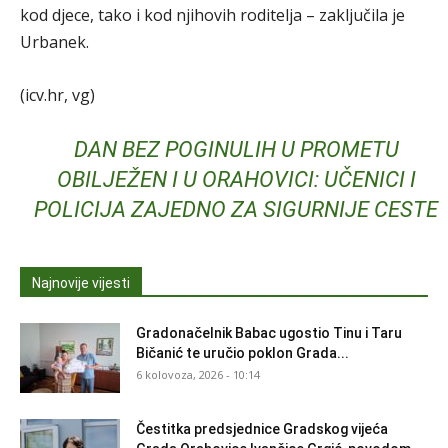
kod djece, tako i kod njihovih roditelja – zaključila je
Urbanek.
(icv.hr, vg)
DAN BEZ POGINULIH U PROMETU
OBILJEŽEN I U ORAHOVICI: UČENICI I
POLICIJA ZAJEDNO ZA SIGURNIJE CESTE
Najnovije vijesti
Gradonačelnik Babac ugostio Tinu i Taru
Bičanić te uručio poklon Grada...
6 kolovoza, 2026 - 10:14
Čestitka predsjednice Gradskog vijeća