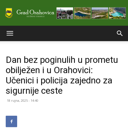
Službene
Dan bez poginulih u prometu
stranice
obilježen i u Orahovici:
Učenici i policija zajedno za
Grada
sigurnije ceste
18 rujna, 2025 - 14:40
Orahovice