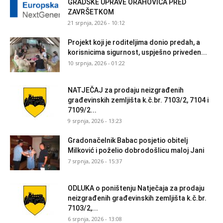
GRADSKE UPRAVE ORAHOVICA PRED
ZAVRŠETKOM
21 srpnja, 2026 - 10:12
Projekt koji je roditeljima donio predah, a
korisnicima sigurnost, uspješno priveden...
10 srpnja, 2026 - 01:22
NATJEČAJ za prodaju neizgrađenih
građevinskih zemljišta k.č.br. 7103/2, 7104 i
7109/2...
9 srpnja, 2026 - 13:23
Gradonačelnik Babac posjetio obitelj
Milković i poželio dobrodošlicu maloj Jani
7 srpnja, 2026 - 15:37
ODLUKA o poništenju Natječaja za prodaju
neizgrađenih građevinskih zemljišta k.č.br.
7103/2,...
6 srpnja, 2026 - 13:08