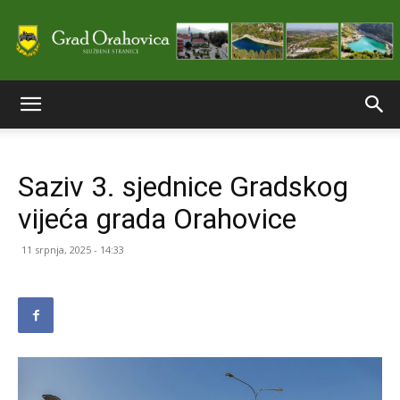
Službene
Saziv 3. sjednice Gradskog
stranice
vijeća grada Orahovice
11 srpnja, 2025 - 14:33
Grada
Orahovice