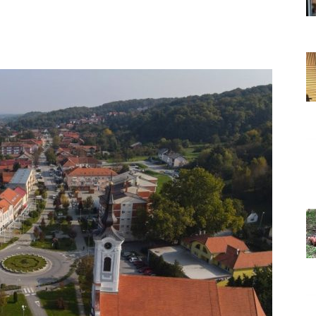
Grada
Orahovice