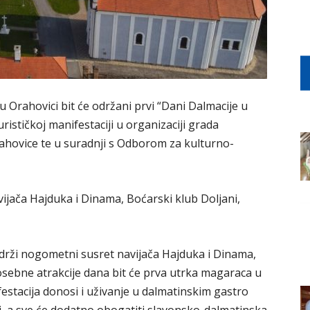
 u Orahovici bit će održani prvi “Dani Dalmacije u
rističkoj manifestaciji u organizaciji grada
rahovice te u suradnji s Odborom za kulturno-
avijača Hajduka i Dinama, Boćarski klub Doljani,
drži nogometni susret navijača Hajduka i Dinama,
 posebne atrakcije dana bit će prva utrka magaraca u
festacija donosi i uživanje u dalmatinskim gastro