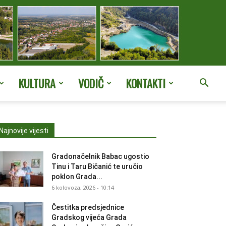
KULTURA
VODIČ
KONTAKTI
Najnovije vijesti
Gradonačelnik Babac ugostio
Tinu i Taru Bičanić te uručio
poklon Grada...
6 kolovoza, 2026 - 10:14
Čestitka predsjednice
Gradskog vijeća Grada