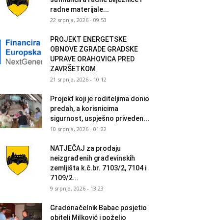
radne materijale...
22 srpnja, 2026 - 09:53
PROJEKT ENERGETSKE
OBNOVE ZGRADE GRADSKE
UPRAVE ORAHOVICA PRED
ZAVRŠETKOM
21 srpnja, 2026 - 10:12
Projekt koji je roditeljima donio
predah, a korisnicima
sigurnost, uspješno priveden...
10 srpnja, 2026 - 01:22
NATJEČAJ za prodaju
neizgrađenih građevinskih
zemljišta k.č.br. 7103/2, 7104 i
7109/2...
9 srpnja, 2026 - 13:23
Gradonačelnik Babac posjetio
obitelj Milković i poželio