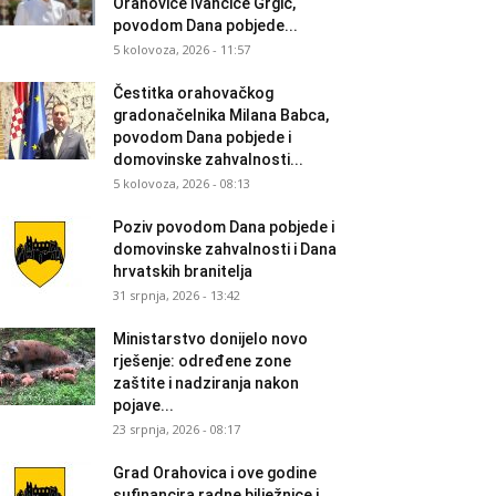
Orahovice Ivančice Grgić,
povodom Dana pobjede...
5 kolovoza, 2026 - 11:57
Čestitka orahovačkog
gradonačelnika Milana Babca,
povodom Dana pobjede i
domovinske zahvalnosti...
5 kolovoza, 2026 - 08:13
Poziv povodom Dana pobjede i
domovinske zahvalnosti i Dana
hrvatskih branitelja
31 srpnja, 2026 - 13:42
Ministarstvo donijelo novo
rješenje: određene zone
zaštite i nadziranja nakon
pojave...
23 srpnja, 2026 - 08:17
Grad Orahovica i ove godine
sufinancira radne bilježnice i