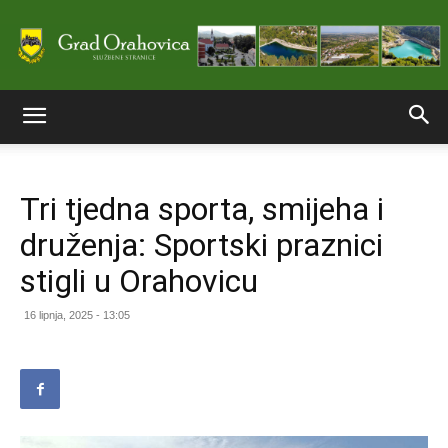
Službene
Tri tjedna sporta, smijeha i
stranice
druženja: Sportski praznici
stigli u Orahovicu
Grada
16 lipnja, 2025 - 13:05
Orahovice