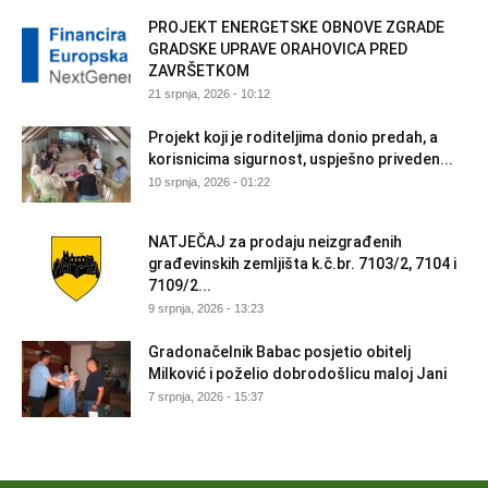
PROJEKT ENERGETSKE OBNOVE ZGRADE
GRADSKE UPRAVE ORAHOVICA PRED
ZAVRŠETKOM
21 srpnja, 2026 - 10:12
Projekt koji je roditeljima donio predah, a
korisnicima sigurnost, uspješno priveden...
10 srpnja, 2026 - 01:22
NATJEČAJ za prodaju neizgrađenih
građevinskih zemljišta k.č.br. 7103/2, 7104 i
7109/2...
9 srpnja, 2026 - 13:23
Gradonačelnik Babac posjetio obitelj
Milković i poželio dobrodošlicu maloj Jani
7 srpnja, 2026 - 15:37