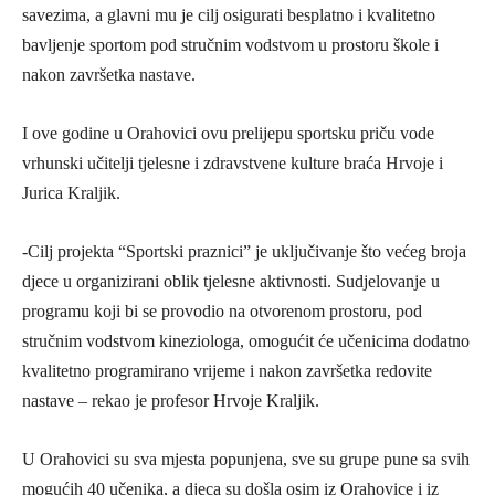
savezima, a glavni mu je cilj osigurati besplatno i kvalitetno
bavljenje sportom pod stručnim vodstvom u prostoru škole i
nakon završetka nastave.
I ove godine u Orahovici ovu prelijepu sportsku priču vode
vrhunski učitelji tjelesne i zdravstvene kulture braća Hrvoje i
Jurica Kraljik.
-Cilj projekta “Sportski praznici” je uključivanje što većeg broja
djece u organizirani oblik tjelesne aktivnosti. Sudjelovanje u
programu koji bi se provodio na otvorenom prostoru, pod
stručnim vodstvom kineziologa, omogućit će učenicima dodatno
kvalitetno programirano vrijeme i nakon završetka redovite
nastave – rekao je profesor Hrvoje Kraljik.
U Orahovici su sva mjesta popunjena, sve su grupe pune sa svih
mogućih 40 učenika, a djeca su došla osim iz Orahovice i iz