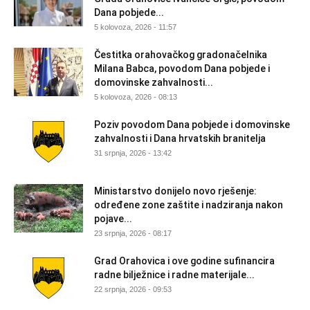
Dana pobjede...
5 kolovoza, 2026 - 11:57
Čestitka orahovačkog gradonačelnika
Milana Babca, povodom Dana pobjede i
domovinske zahvalnosti...
5 kolovoza, 2026 - 08:13
Poziv povodom Dana pobjede i domovinske
zahvalnosti i Dana hrvatskih branitelja
31 srpnja, 2026 - 13:42
Ministarstvo donijelo novo rješenje:
određene zone zaštite i nadziranja nakon
pojave...
23 srpnja, 2026 - 08:17
Grad Orahovica i ove godine sufinancira
radne bilježnice i radne materijale...
22 srpnja, 2026 - 09:53