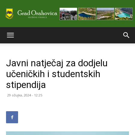
Službene
Javni natječaj za dodjelu
stranice
učeničkih i studentskih
stipendija
Grada
29 ožujka, 2024 - 12:25
Orahovice