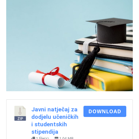
Javni natječaj za
DOWNLOAD
dodjelu učeničkih
i studentskih
stipendija
1 file(s)
1.04 MB