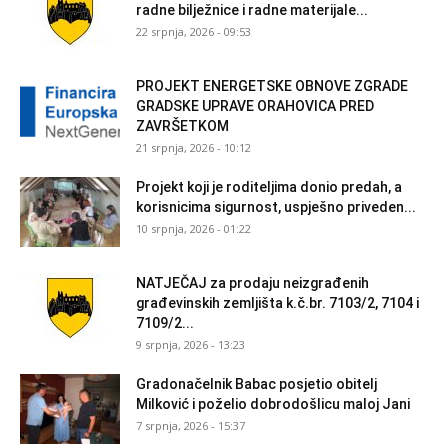
radne bilježnice i radne materijale...
22 srpnja, 2026 - 09:53
PROJEKT ENERGETSKE OBNOVE ZGRADE
GRADSKE UPRAVE ORAHOVICA PRED
ZAVRŠETKOM
21 srpnja, 2026 - 10:12
Projekt koji je roditeljima donio predah, a
korisnicima sigurnost, uspješno priveden...
10 srpnja, 2026 - 01:22
NATJEČAJ za prodaju neizgrađenih
građevinskih zemljišta k.č.br. 7103/2, 7104 i
7109/2...
9 srpnja, 2026 - 13:23
Gradonačelnik Babac posjetio obitelj
Milković i poželio dobrodošlicu maloj Jani
7 srpnja, 2026 - 15:37