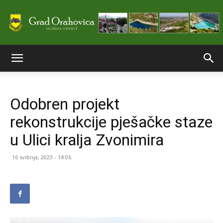
Službene
Odobren projekt
stranice
rekonstrukcije pješačke staze
u Ulici kralja Zvonimira
Grada
16 svibnja, 2023 - 14:06
Orahovice