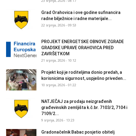
23 srpnja, 2026 - 08:17
Grad Orahovica i ove godine sufinancira
radne bilježnice i radne materijale...
22 srpnja, 2026 - 09:53
PROJEKT ENERGETSKE OBNOVE ZGRADE
GRADSKE UPRAVE ORAHOVICA PRED
ZAVRŠETKOM
21 srpnja, 2026 - 10:12
Projekt koji je roditeljima donio predah, a
korisnicima sigurnost, uspješno priveden...
10 srpnja, 2026 - 01:22
NATJEČAJ za prodaju neizgrađenih
građevinskih zemljišta k.č.br. 7103/2, 7104 i
7109/2...
9 srpnja, 2026 - 13:23
Gradonačelnik Babac posjetio obitelj