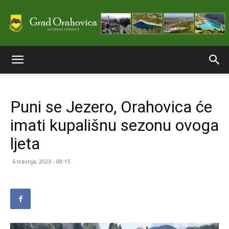
Službene
Puni se Jezero, Orahovica će
stranice
imati kupališnu sezonu ovoga
ljeta
Grada
6 travnja, 2023 - 08:15
Orahovice