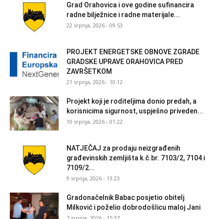
Grad Orahovica i ove godine sufinancira
radne bilježnice i radne materijale...
22 srpnja, 2026 - 09:53
PROJEKT ENERGETSKE OBNOVE ZGRADE
GRADSKE UPRAVE ORAHOVICA PRED
ZAVRŠETKOM
21 srpnja, 2026 - 10:12
Projekt koji je roditeljima donio predah, a
korisnicima sigurnost, uspješno priveden...
10 srpnja, 2026 - 01:22
NATJEČAJ za prodaju neizgrađenih
građevinskih zemljišta k.č.br. 7103/2, 7104 i
7109/2...
9 srpnja, 2026 - 13:23
Gradonačelnik Babac posjetio obitelj
Milković i poželio dobrodošlicu maloj Jani
7 srpnja, 2026 - 15:37