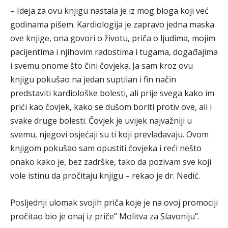
– Ideja za ovu knjigu nastala je iz mog bloga koji već
godinama pišem. Kardiologija je zapravo jedna maska
ove knjige, ona govori o životu, priča o ljudima, mojim
pacijentima i njihovim radostima i tugama, događajima
i svemu onome što čini čovjeka. Ja sam kroz ovu
knjigu pokušao na jedan suptilan i fin način
predstaviti kardiološke bolesti, ali prije svega kako im
prići kao čovjek, kako se dušom boriti protiv ove, ali i
svake druge bolesti. Čovjek je uvijek najvažniji u
svemu, njegovi osjećaji su ti koji prevladavaju. Ovom
knjigom pokušao sam opustiti čovjeka i reći nešto
onako kako je, bez zadrške, tako da pozivam sve koji
vole istinu da pročitaju knjigu – rekao je dr. Nedić.
Posljednji ulomak svojih priča koje je na ovoj promociji
pročitao bio je onaj iz priče” Molitva za Slavoniju”.