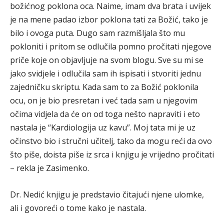
božićnog poklona oca. Naime, imam dva brata i uvijek
je na mene padao izbor poklona tati za Božić, tako je
bilo i ovoga puta. Dugo sam razmišljala što mu
pokloniti i pritom se odlučila pomno pročitati njegove
priče koje on objavljuje na svom blogu. Sve su mi se
jako svidjele i odlučila sam ih ispisati i stvoriti jednu
zajedničku skriptu. Kada sam to za Božić poklonila
ocu, on je bio presretan i već tada sam u njegovim
očima vidjela da će on od toga nešto napraviti i eto
nastala je “Kardiologija uz kavu”. Moj tata mi je uz
očinstvo bio i stručni učitelj, tako da mogu reći da ovo
što piše, doista piše iz srca i knjigu je vrijedno pročitati
– rekla je Zasimenko.
Dr. Nedić knjigu je predstavio čitajući njene ulomke,
ali i govoreći o tome kako je nastala.