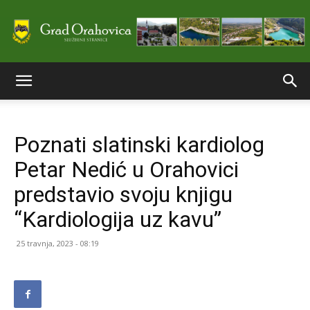
Službene
Poznati slatinski kardiolog
stranice
Petar Nedić u Orahovici
predstavio svoju knjigu
Grada
“Kardiologija uz kavu”
25 travnja, 2023 - 08:19
Orahovice