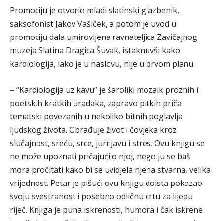
Promociju je otvorio mladi slatinski glazbenik,
saksofonist Jakov Vašiček, a potom je uvod u
promociju dala umirovljena ravnateljica Zavičajnog
muzeja Slatina Dragica Šuvak, istaknuvši kako
kardiologija, iako je u naslovu, nije u prvom planu.
– “Kardiologija uz kavu” je šaroliki mozaik proznih i
poetskih kratkih uradaka, zapravo pitkih priča
tematski povezanih u nekoliko bitnih poglavlja
ljudskog života. Obrađuje život i čovjeka kroz
slučajnost, sreću, srce, jurnjavu i stres. Ovu knjigu se
ne može upoznati pričajući o njoj, nego ju se baš
mora pročitati kako bi se uvidjela njena stvarna, velika
vrijednost. Petar je pišući ovu knjigu doista pokazao
svoju svestranost i posebno odličnu crtu za lijepu
riječ. Knjiga je puna iskrenosti, humora i čak iskrene