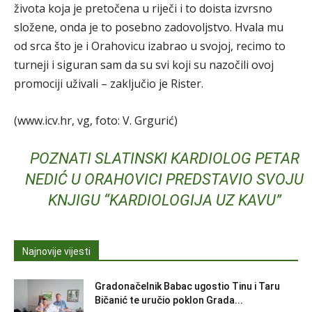
života koja je pretočena u riječi i to doista izvrsno
složene, onda je to posebno zadovoljstvo. Hvala mu
od srca što je i Orahovicu izabrao u svojoj, recimo to
turneji i siguran sam da su svi koji su nazočili ovoj
promociji uživali – zaključio je Rister.
(www.icv.hr, vg, foto: V. Grgurić)
POZNATI SLATINSKI KARDIOLOG PETAR
NEDIĆ U ORAHOVICI PREDSTAVIO SVOJU
KNJIGU “KARDIOLOGIJA UZ KAVU”
Najnovije vijesti
Gradonačelnik Babac ugostio Tinu i Taru
Bičanić te uručio poklon Grada...