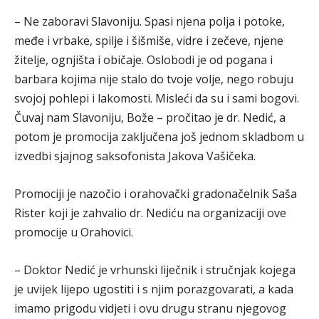
– Ne zaboravi Slavoniju. Spasi njena polja i potoke,
međe i vrbake, spilje i šišmiše, vidre i zečeve, njene
žitelje, ognjišta i običaje. Oslobodi je od pogana i
barbara kojima nije stalo do tvoje volje, nego robuju
svojoj pohlepi i lakomosti. Misleći da su i sami bogovi.
Čuvaj nam Slavoniju, Bože – pročitao je dr. Nedić, a
potom je promocija zaključena još jednom skladbom u
izvedbi sjajnog saksofonista Jakova Vašičeka.
Promociji je nazočio i orahovački gradonačelnik Saša
Rister koji je zahvalio dr. Nediću na organizaciji ove
promocije u Orahovici.
– Doktor Nedić je vrhunski liječnik i stručnjak kojega
je uvijek lijepo ugostiti i s njim porazgovarati, a kada
imamo prigodu vidjeti i ovu drugu stranu njegovog