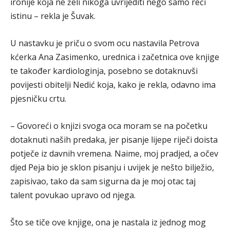
ironije koja ne želi nikoga uvrijediti nego samo reći
istinu – rekla je Šuvak.
U nastavku je priču o svom ocu nastavila Petrova
kćerka Ana Zasimenko, urednica i začetnica ove knjige
te također kardiologinja, posebno se dotaknuvši
povijesti obitelji Nedić koja, kako je rekla, odavno ima
pjesničku crtu.
– Govoreći o knjizi svoga oca moram se na početku
dotaknuti naših predaka, jer pisanje lijepe riječi doista
potječe iz davnih vremena. Naime, moj pradjed, a očev
djed Peja bio je sklon pisanju i uvijek je nešto bilježio,
zapisivao, tako da sam sigurna da je moj otac taj
talent povukao upravo od njega.
Što se tiče ove knjige, ona je nastala iz jednog mog