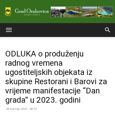
Službene
ODLUKA o produženju
stranice
radnog vremena
ugostiteljskih objekata iz
Grada
skupine Restorani i Barovi za
vrijeme manifestacije “Dan
grada” u 2023. godini
Orahovice
28 travnja, 2023 - 08:13