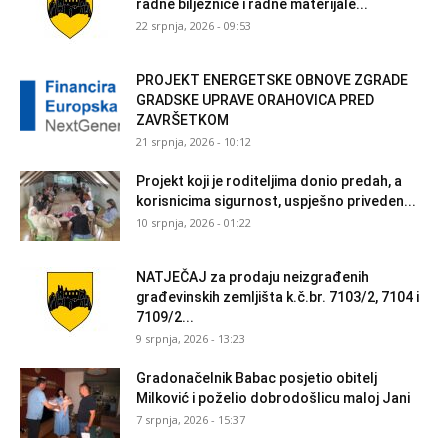
radne bilježnice i radne materijale...
22 srpnja, 2026 - 09:53
PROJEKT ENERGETSKE OBNOVE ZGRADE
GRADSKE UPRAVE ORAHOVICA PRED
ZAVRŠETKOM
21 srpnja, 2026 - 10:12
Projekt koji je roditeljima donio predah, a
korisnicima sigurnost, uspješno priveden...
10 srpnja, 2026 - 01:22
NATJEČAJ za prodaju neizgrađenih
građevinskih zemljišta k.č.br. 7103/2, 7104 i
7109/2...
9 srpnja, 2026 - 13:23
Gradonačelnik Babac posjetio obitelj
Milković i poželio dobrodošlicu maloj Jani
7 srpnja, 2026 - 15:37