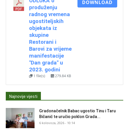
ODLUKA o
DOWNLOAD
produženju
radnog vremena
ugostiteljskih
objekata iz
skupine
Restorani i
Barovi za vrijeme
manifestacije
"Dan grada" u
2023. godini
1 file(s)
279.84 KB
Najnovije vijesti
Gradonačelnik Babac ugostio Tinu i Taru
Bičanić te uručio poklon Grada...
6 kolovoza, 2026 - 10:14