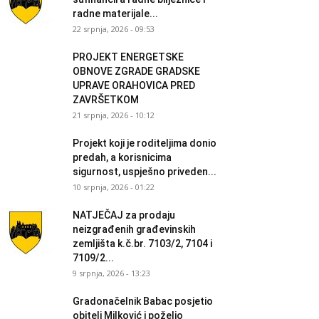
radne materijale...
22 srpnja, 2026 - 09:53
PROJEKT ENERGETSKE
OBNOVE ZGRADE GRADSKE
UPRAVE ORAHOVICA PRED
ZAVRŠETKOM
21 srpnja, 2026 - 10:12
Projekt koji je roditeljima donio
predah, a korisnicima
sigurnost, uspješno priveden...
10 srpnja, 2026 - 01:22
NATJEČAJ za prodaju
neizgrađenih građevinskih
zemljišta k.č.br. 7103/2, 7104 i
7109/2...
9 srpnja, 2026 - 13:23
Gradonačelnik Babac posjetio
obitelj Milković i poželio