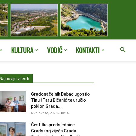
KULTURA
VODIČ
KONTAKTI
Najnovije vijesti
Gradonačelnik Babac ugostio
Tinu i Taru Bičanić te uručio
poklon Grada...
6 kolovoza, 2026 - 10:14
Čestitka predsjednice
Gradskog vijeća Grada