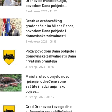
Orahovice Ivančice Grgić,
povodom Dana pobjede...
5 kolovoza, 2026 - 11:57
Čestitka orahovačkog
gradonačelnika Milana Babca,
povodom Dana pobjede i
domovinske zahvalnosti...
5 kolovoza, 2026 - 08:13
Poziv povodom Dana pobjede i
domovinske zahvalnosti i Dana
hrvatskih branitelja
31 srpnja, 2026 - 13:42
Ministarstvo donijelo novo
rješenje: određene zone
zaštite i nadziranja nakon
pojave...
23 srpnja, 2026 - 08:17
Grad Orahovica i ove godine
sufinancira radne bilježnice i