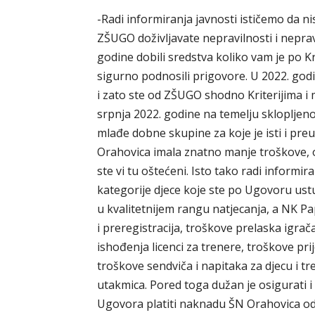
-Radi informiranja javnosti ističemo da ni
ZŠUGO doživljavate nepravilnosti i neprav
godine dobili sredstva koliko vam je po Krit
sigurno podnosili prigovore. U 2022. godi
i zato ste od ZŠUGO shodno Kriterijima i m
srpnja 2022. godine na temelju sklopljen
mlađe dobne skupine za koje je isti i pre
Orahovica imala znatno manje troškove, 
ste vi tu oštećeni. Isto tako radi informi
kategorije djece koje ste po Ugovoru ustu
u kvalitetnijem rangu natjecanja, a NK Pap
i preregistracija, troškove prelaska igrač
ishođenja licenci za trenere, troškove p
troškove sendviča i napitaka za djecu i t
utakmica. Pored toga dužan je osigurati i
Ugovora platiti naknadu ŠN Orahovica od