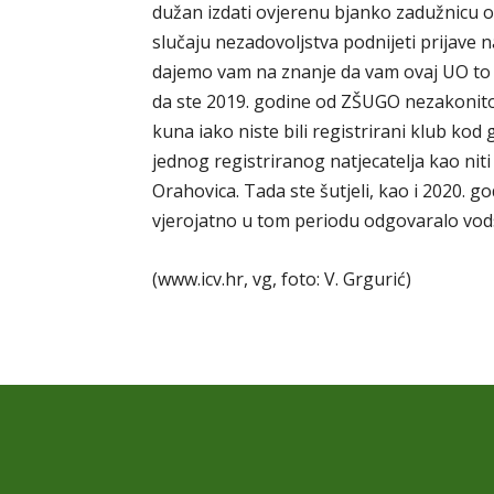
dužan izdati ovjerenu bjanko zadužnicu od 
slučaju nezadovoljstva podnijeti prijave na
dajemo vam na znanje da vam ovaj UO to 
da ste 2019. godine od ZŠUGO nezakonito i
kuna iako niste bili registrirani klub ko
jednog registriranog natjecatelja kao nit
Orahovica. Tada ste šutjeli, kao i 2020. g
vjerojatno u tom periodu odgovaralo vod
(www.icv.hr, vg, foto: V. Grgurić)