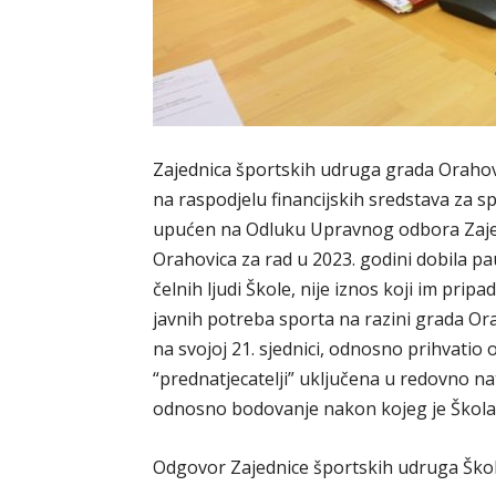
Zajednica športskih udruga grada Orahov
na raspodjelu financijskih sredstava za s
upućen na Odluku Upravnog odbora Zajed
Orahovica za rad u 2023. godini dobila pa
čelnih ljudi Škole, nije iznos koji im pripa
javnih potreba sporta na razini grada Or
na svojoj 21. sjednici, odnosno prihvati
“prednatjecatelji” uključena u redovno na
odnosno bodovanje nakon kojeg je Škola
Odgovor Zajednice športskih udruga Škol