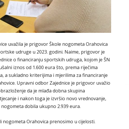
ice uvažila je prigovor Škole nogometa Orahovica
portske udruge u 2023. godini. Naime, prigovor je
nice o financiranju sportskih udruga, kojom je ŠN
ušalni iznos od 1.600 eura što, prema riječima
da, a sukladno kriterijima i mjerilima za financiranje
ahovice. Upravni odbor Zajednice je prigovor uvažio
o obrazloženje da je mlađa dobna skupina
tjecanje i nakon toga je izvršio novo vrednovanje,
 nogometa dobila ukupno 2.939 eura.
i nogometa Orahovica prenosimo u cijelosti.