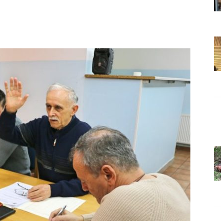
Grada
Orahovice