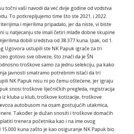
su točni vaši navodi da već dvije godine od vodstva
du. To potkrepljujemo time što ste 2021. i 2022.
erijima i mjerilima pripadalo, jer da niste, vi biste
ni u natjecanju ste imali četiri mlađe dobne skupine
jerilima dobili sredstva od 38.377 kuna. Ipak, od 1.
og Ugovora ustupili ste NK Papuk igrače za tri
uzeo gotovo sve obveze, što znači da je ŠN
odnosno troškove samo za jednu selekciju, pa kako
ranja javnosti smatramo potrebnim istaći da tri
pili NK Papuk nisu ni po čemu oštećene, jer igraju
uk snosi troškove liječničkih pregleda, registracija
a iz kluba u klub, troškove kotizacije, troškove
rijevoza autobusom na osam gostujućih utakmica,
renere. Također je dužan snositi i troškove domaćih
 platiti trenera početnika kao i na ime ovog
 15.000 kuna zašto je kao osiguranje NK Papuk bio