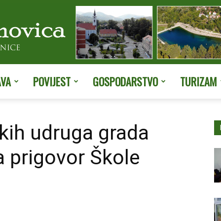
AVA
POVIJEST
GOSPODARSTVO
TURIZAM
Službene
kih udruga grada
a prigovor Škole
stranice