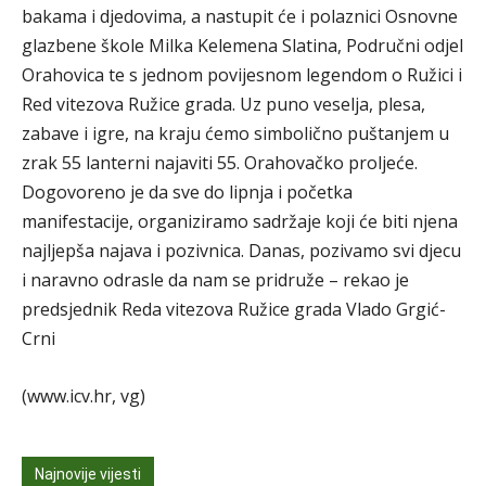
bakama i djedovima, a nastupit će i polaznici Osnovne
glazbene škole Milka Kelemena Slatina, Područni odjel
Orahovica te s jednom povijesnom legendom o Ružici i
Red vitezova Ružice grada. Uz puno veselja, plesa,
zabave i igre, na kraju ćemo simbolično puštanjem u
zrak 55 lanterni najaviti 55. Orahovačko proljeće.
Dogovoreno je da sve do lipnja i početka
manifestacije, organiziramo sadržaje koji će biti njena
najljepša najava i pozivnica. Danas, pozivamo svi djecu
i naravno odrasle da nam se pridruže – rekao je
predsjednik Reda vitezova Ružice grada Vlado Grgić-
Crni
(www.icv.hr, vg)
Najnovije vijesti