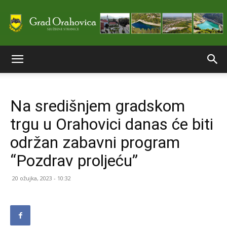
Službene
Na središnjem gradskom
stranice
trgu u Orahovici danas će biti
održan zabavni program
Grada
“Pozdrav proljeću”
20 ožujka, 2023 - 10:32
Orahovice