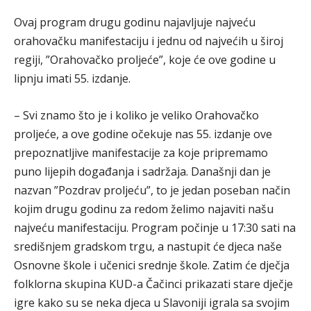
Ovaj program drugu godinu najavljuje najveću
orahovačku manifestaciju i jednu od najvećih u široj
regiji, ”Orahovačko proljeće”, koje će ove godine u
lipnju imati 55. izdanje.
– Svi znamo što je i koliko je veliko Orahovačko
proljeće, a ove godine očekuje nas 55. izdanje ove
prepoznatljive manifestacije za koje pripremamo
puno lijepih događanja i sadržaja. Današnji dan je
nazvan ”Pozdrav proljeću”, to je jedan poseban način
kojim drugu godinu za redom želimo najaviti našu
najveću manifestaciju. Program počinje u 17:30 sati na
središnjem gradskom trgu, a nastupit će djeca naše
Osnovne škole i učenici srednje škole. Zatim će dječja
folklorna skupina KUD-a Čačinci prikazati stare dječje
igre kako su se neka djeca u Slavoniji igrala sa svojim