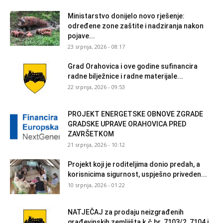
Ministarstvo donijelo novo rješenje:
određene zone zaštite i nadziranja nakon
pojave...
23 srpnja, 2026 - 08:17
Grad Orahovica i ove godine sufinancira
radne bilježnice i radne materijale...
22 srpnja, 2026 - 09:53
PROJEKT ENERGETSKE OBNOVE ZGRADE
GRADSKE UPRAVE ORAHOVICA PRED
ZAVRŠETKOM
21 srpnja, 2026 - 10:12
Projekt koji je roditeljima donio predah, a
korisnicima sigurnost, uspješno priveden...
10 srpnja, 2026 - 01:22
NATJEČAJ za prodaju neizgrađenih
građevinskih zemljišta k.č.br. 7103/2, 7104 i