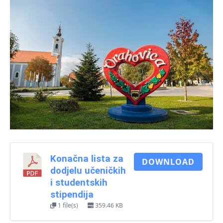
Konačna lista za
DOWNLOAD
dodjelu učeničkih
i studentskih
stipendija
1 file(s)
359.46 KB