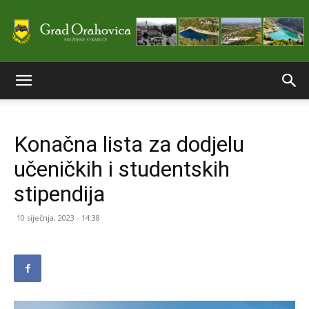
Službene
Konačna lista za dodjelu
stranice
učeničkih i studentskih
stipendija
Grada
10 siječnja, 2023 - 14:38
Orahovice