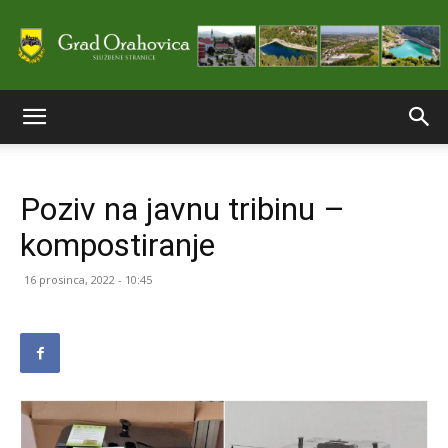
Službene
Poziv na javnu tribinu –
stranice
kompostiranje
16 prosinca, 2022 - 10:45
Grada
Orahovice