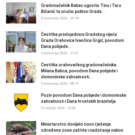
Gradonačelnik Babac ugostio Tinu i Taru
Bičanić te uručio poklon Grada...
6 kolovoza, 2026 - 10:14
Čestitka predsjednice Gradskog vijeća
Grada Orahovice Ivančice Grgić, povodom
Dana pobjede...
5 kolovoza, 2026 - 11:57
Čestitka orahovačkog gradonačelnika
Milana Babca, povodom Dana pobjede i
domovinske zahvalnosti...
5 kolovoza, 2026 - 08:13
Poziv povodom Dana pobjede i domovinske
zahvalnosti i Dana hrvatskih branitelja
31 srpnja, 2026 - 13:42
Ministarstvo donijelo novo rješenje:
određene zone zaštite i nadziranja nakon