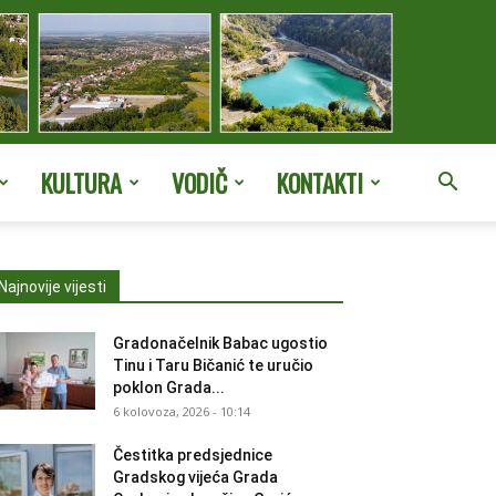
KULTURA
VODIČ
KONTAKTI
Najnovije vijesti
Gradonačelnik Babac ugostio
Tinu i Taru Bičanić te uručio
poklon Grada...
6 kolovoza, 2026 - 10:14
Čestitka predsjednice
Gradskog vijeća Grada