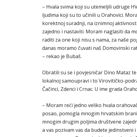
– Hvala svima koji su utemeljili udruge 
ljudima koji su to učinili u Orahovici. M
korektnoj suradnji, na iznimnoj aktivnost
zajedno i nastaviti. Moram naglasiti da m
raditi za one koji nisu s nama, za naše pog
danas moramo čuvati naš Domovinski rat 
– rekao je Bubaš.
Obratili su se i povjesničar Dino Mataz t
lokalnoj samoupravi i to Virovitičko-pod
Čačinci, Zdenci i Crnac. U ime grada Orah
– Moram reći jedno veliko hvala orahovač
posao, pomogla mnogim hrvatskim branitel
mnogim drugim poljima društvene zajednice
a vas pozivam vas da budete jedinstveni i