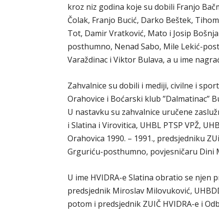
kroz niz godina koje su dobili Franjo Bačm
Čolak, Franjo Bucić, Darko Beštek, Tihomi
Tot, Damir Vratković, Mato i Josip Bošnjak
posthumno, Nenad Sabo, Mile Lekić-posth
Varaždinac i Viktor Bulava, a u ime nagra
Zahvalnice su dobili i mediji, civilne i sp
Orahovice i Boćarski klub ”Dalmatinac” Bu
U nastavku su zahvalnice uručene zasluž
i Slatina i Virovitica, UHBL PTSP VPŽ, 
Orahovica 1990. – 1991., predsjedniku ZU
Grguriću-posthumno, povjesničaru Dini M
U ime HVIDRA-e Slatina obratio se njen 
predsjednik Miroslav Milovuković, UHBD
potom i predsjednik ZUIČ HVIDRA-e i Odb