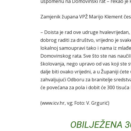
uspomenu na Domovinski rat – rekao je R
Zamjenik župana VPŽ Marijo Klement čest
– Doista je rad ove udruge hvalevrijedan,
dobrog raditi za društvo, vrijedno je sv
lokalnoj samoupravi tako i nama iz mlađe 
Domovinskog rata. Sve što ste nas naučili
školovanja, nego upravo od vas koji ste sv
dalje biti ovako vrijedni, a u Županiji ćete
zahvaljujući Odboru za branitelje sredstv
će povećana za pola i dobit će 300 tisuća 
(www.icv.hr, vg; Foto: V. Grgurić)
OBILJEŽENA 3