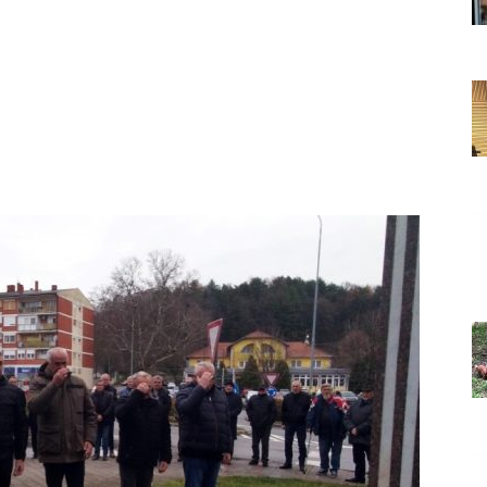
Grada
Orahovice