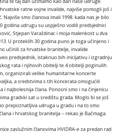
ština te taj dan uzimamo kao dan naše udruge.
rvatske ratne vojne invalide, najviše pomogli još i
ć. Najviše smo članova imali 1998. kada nas je bilo
30 godina udrugu su uspješno vodili predsjednici
ković, Stjepan Varaždinac i moja malenkost u dva
013. U proteklih 30 godina puno je toga učinjeno i
učinili za hrvatske branitelje, invalide
o predsjednik, istaknuo bih inicijativu i izgradnju
 rata i njihovih obitelji te 4 obitelji poginulih
m, organizirali velike humanitarne koncerte
valjka, a sredstvima s tih koncerata omogućili
 i najbolesnija člana. Ponosni smo i na činjenicu
nima gradski sat u središtu grada. Moglo bi se još
smo prepoznatljiva udruga u gradu i na to smo
lana i hrvatskog branitelja – rekao je Bačmaga.
lnice zaslužnim članovima HVIDRA-e za predan rad