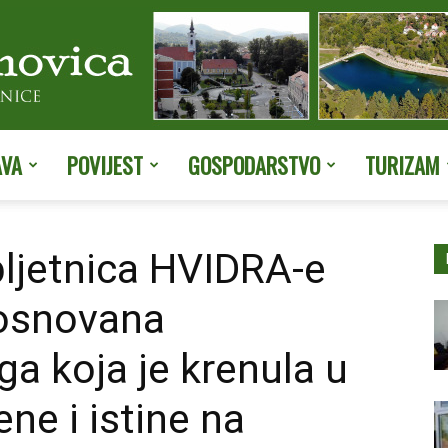
AVA
POVIJEST
GOSPODARSTVO
TURIZAM
Službene
bljetnica HVIDRA-e
 osnovana
stranice
ga koja je krenula u
e i istine na