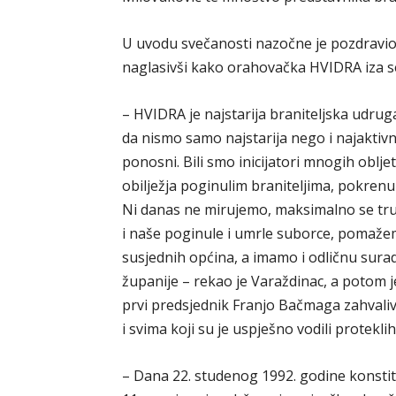
U uvodu svečanosti nazočne je pozdravio
naglasivši kako orahovačka HVIDRA iza se
– HVIDRA je najstarija braniteljska udruga
da nismo samo najstarija nego i najaktivn
ponosni. Bili smo inicijatori mnogih oblj
obilježja poginulim braniteljima, pokren
Ni danas ne mirujemo, maksimalno se tru
i naše poginule i umrle suborce, pomažem
susjednih općina, a imamo i odličnu sura
županije – rekao je Varaždinac, a potom 
prvi predsjednik Franjo Bačmaga zahvaliv
i svima koji su je uspješno vodili protekli
– Dana 22. studenog 1992. godine konstitu