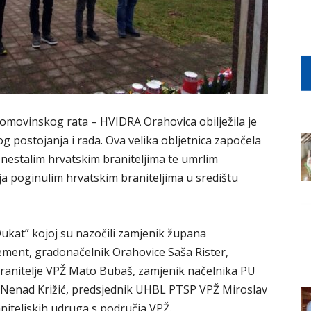
Domovinskog rata – HVIDRA Orahovica obilježila je
g postojanja i rada. Ova velika obljetnica započela
 nestalim hrvatskim braniteljima te umrlim
a poginulim hrvatskim braniteljima u središtu
ukat” kojoj su nazočili zamjenik župana
ement, gradonačelnik Orahovice Saša Rister,
ranitelje VPŽ Mato Bubaš, zamjenik načelnika PU
 Nenad Križić, predsjednik UHBL PTSP VPŽ Miroslav
iteljskih udruga s područja VPŽ.