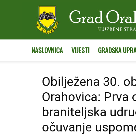
NASLOVNICA
VIJESTI
GRADSKA UPR
Obilježena 30. o
Orahovica: Prva
braniteljska udru
očuvanje uspomen