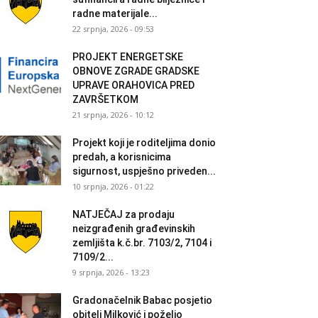
radne materijale...
22 srpnja, 2026 - 09:53
PROJEKT ENERGETSKE
OBNOVE ZGRADE GRADSKE
UPRAVE ORAHOVICA PRED
ZAVRŠETKOM
21 srpnja, 2026 - 10:12
Projekt koji je roditeljima donio
predah, a korisnicima
sigurnost, uspješno priveden...
10 srpnja, 2026 - 01:22
NATJEČAJ za prodaju
neizgrađenih građevinskih
zemljišta k.č.br. 7103/2, 7104 i
7109/2...
9 srpnja, 2026 - 13:23
Gradonačelnik Babac posjetio
obitelj Milković i poželio