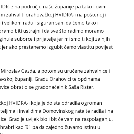
HVIDR-e na području naše županije pa tako i ovim
oram zahvaliti orahovačkoj HVIDRA-i na poštenoj i
i i velikom radu i siguran sam da ćemo tako i
oramo biti ustrajni i da sve što radimo moramo
inule suborce i prijatelje jer mi smo ti koji za njih
jer ako prestanemo izgubit ćemo vlastitu povijest
e Miroslav Gazda, a potom su uručene zahvalnice i
ravskoj županiji, Gradu Orahovici te općinama
ovice obratio se gradonačelnik Saša Rister.
koj HVIDRA-i koja je doista odradila ogroman
jima i invalidima Domovinskog rata te radila i na
. Grad je uvijek bio i bit će vam na raspolaganju,
 hrabri kao ’91 pa da zajedno čuvamo istinu u