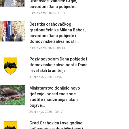
Orahovice Ivančice Grgić,
povodom Dana pobjede...
5 kolovoza, 2026 - 11:57
Čestitka orahovačkog
gradonačelnika Milana Babca,
povodom Dana pobjede i
domovinske zahvalnosti...
5 kolovoza, 2026 - 08:13
Poziv povodom Dana pobjede i
domovinske zahvalnosti i Dana
hrvatskih branitelja
31 srpnja, 2026 - 13:42
Ministarstvo donijelo novo
rješenje: određene zone
zaštite i nadziranja nakon
pojave...
23 srpnja, 2026 - 08:17
Grad Orahovica i ove godine
sufinancira radne bilježnice i