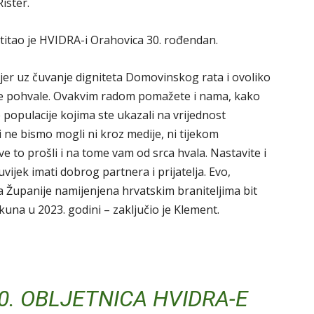
ister.
itao je HVIDRA-i Orahovica 30. rođendan.
 jer uz čuvanje digniteta Domovinskog rata i ovoliko
ake pohvale. Ovakvim radom pomažete i nama, kako
populacije kojima ste ukazali na vrijednost
 ne bismo mogli ni kroz medije, ni tijekom
e to prošli i na tome vam od srca hvala. Nastavite i
 uvijek imati dobrog partnera i prijatelja. Evo,
a Županije namijenjena hrvatskim braniteljima bit
kuna u 2023. godini – zaključio je Klement.
0. OBLJETNICA HVIDRA-E