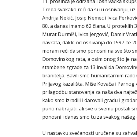
11. prosinca je održana i osnivačka skup
Treba svakako reći da su u osnivanju, uz h
Andrija Nekić, Josip Nemec i Ivica Perkovi
80, a danas imamo 62 člana. U proteklih 
Murat Durmiši, Ivica Jergović, Damir Vrat
navrata, dakle od osnivanja do 1997. te 2
moram reći da smo ponosni na sve što smo 
Domovinskog rata, a osim onog što je nave
stambene zgrade za 13 invalida Domovinskog
branitelja. Bavili smo humanitarnim rado
Prljavog kazališta, Miše Kovača i Parnog 
prilagodbu stanovanja za naša dva najteža
kako smo izradili i darovali gradu i građa
puno nabrajati, ali sve u svemu postali 
ponosni i danas smo tu za svakog našeg č
U nastavku svečanosti uručene su zahva