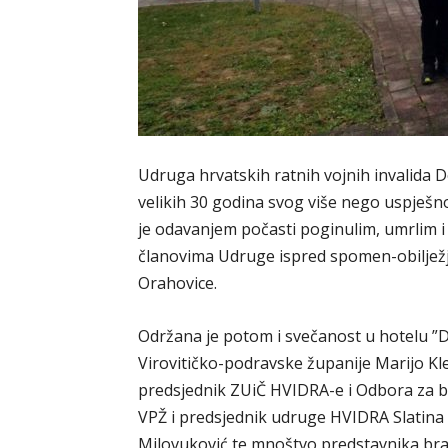
Udruga hrvatskih ratnih vojnih invalida 
velikih 30 godina svog više nego uspješno
je odavanjem počasti poginulim, umrlim i
članovima Udruge ispred spomen-obilježj
Orahovice.
Održana je potom i svečanost u hotelu ”D
Virovitičko-podravske županije Marijo Kl
predsjednik ZUiČ HVIDRA-e i Odbora za b
VPŽ i predsjednik udruge HVIDRA Slatina
Milovuković te mnoštvo predstavnika bran