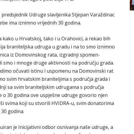
 predsjednik Udruge slavljenika Stjepan Varaždinac
be ima iznimno vrijednih 30 godina.
 kako u Hrvatskoj, tako i u Orahovici, a rekao bih
ija braniteljska udruga u gradu i na to smo iznimno
etnica iz Domovinskog rata, izgradnji spomen-
uli smo i mnoge druge aktivnosti na području grada.
dimo očuvati istinu i uspomenu na Domovinski rat
o svim hrvatskim braniteljima s područja grada i
dnji sa svim braniteljskim udrugama s područja
je o 30 godina ove uspješne udruge govorio njen
ši svima koji su stvorili HVIDRA-u, svim donatorima
h 30 godina.
iran je Inicijativni odbor osnivanja naše udruge, a