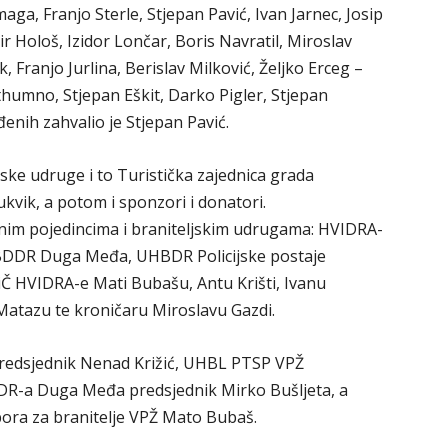
aga, Franjo Sterle, Stjepan Pavić, Ivan Jarnec, Josip
r Hološ, Izidor Lončar, Boris Navratil, Miroslav
, Franjo Jurlina, Berislav Milković, Željko Erceg –
umno, Stjepan Eškit, Darko Pigler, Stjepan
đenih zahvalio je Stjepan Pavić.
ortske udruge i to Turistička zajednica grada
kvik, a potom i sponzori i donatori.
nim pojedincima i braniteljskim udrugama: HVIDRA-
UHBDDR Duga Međa, UHBDR Policijske postaje
iČ HVIDRA-e Mati Bubašu, Antu Krišti, Ivanu
atazu te kroničaru Miroslavu Gazdi.
predsjednik Nenad Križić, UHBL PTSP VPŽ
DR-a Duga Međa predsjednik Mirko Bušljeta, a
ora za branitelje VPŽ Mato Bubaš.