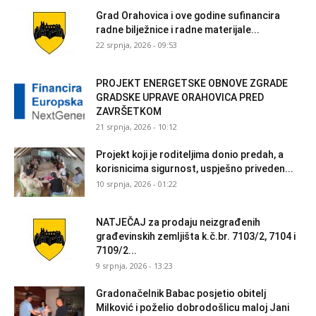
Grad Orahovica i ove godine sufinancira
radne bilježnice i radne materijale...
22 srpnja, 2026 - 09:53
PROJEKT ENERGETSKE OBNOVE ZGRADE
GRADSKE UPRAVE ORAHOVICA PRED
ZAVRŠETKOM
21 srpnja, 2026 - 10:12
Projekt koji je roditeljima donio predah, a
korisnicima sigurnost, uspješno priveden...
10 srpnja, 2026 - 01:22
NATJEČAJ za prodaju neizgrađenih
građevinskih zemljišta k.č.br. 7103/2, 7104 i
7109/2...
9 srpnja, 2026 - 13:23
Gradonačelnik Babac posjetio obitelj
Milković i poželio dobrodošlicu maloj Jani