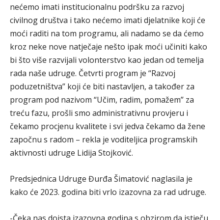
nećemo imati institucionalnu podršku za razvoj
civilnog društva i tako nećemo imati djelatnike koji će
moći raditi na tom programu, ali nadamo se da ćemo
kroz neke nove natječaje nešto ipak moći učiniti kako
bi što više razvijali volonterstvo kao jedan od temelja
rada naše udruge. Četvrti program je “Razvoj
poduzetništva” koji će biti nastavljen, a također za
program pod nazivom “Učim, radim, pomažem” za
treću fazu, prošli smo administrativnu provjeru i
čekamo procjenu kvalitete i svi jedva čekamo da žene
započnu s radom – rekla je voditeljica programskih
aktivnosti udruge Lidija Stojković.
Predsjednica Udruge Đurđa Šimatović naglasila je
kako će 2023. godina biti vrlo izazovna za rad udruge.
-Čeka nas doista izazovna godina s obzirom da istječu