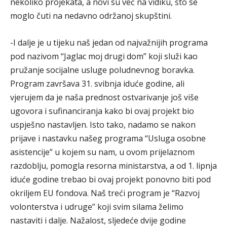
nekoliko projekata, a novi su već na vidiku, što se
moglo čuti na nedavno održanoj skupštini.
-I dalje je u tijeku naš jedan od najvažnijih programa
pod nazivom “Jaglac moj drugi dom” koji služi kao
pružanje socijalne usluge poludnevnog boravka.
Program završava 31. svibnja iduće godine, ali
vjerujem da je naša prednost ostvarivanje još više
ugovora i sufinanciranja kako bi ovaj projekt bio
uspješno nastavljen. Isto tako, nadamo se nakon
prijave i nastavku našeg programa “Usluga osobne
asistencije” u kojem su nam, u ovom prijelaznom
razdoblju, pomogla resorna ministarstva, a od 1. lipnja
iduće godine trebao bi ovaj projekt ponovno biti pod
okriljem EU fondova. Naš treći program je “Razvoj
volonterstva i udruge” koji svim silama želimo
nastaviti i dalje. Nažalost, sljedeće dvije godine