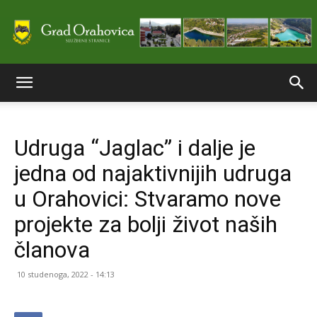
Službene
Udruga “Jaglac” i dalje je
stranice
jedna od najaktivnijih udruga
u Orahovici: Stvaramo nove
Grada
projekte za bolji život naših
članova
Orahovice
10 studenoga, 2022 - 14:13