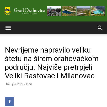
Službene
Nevrijeme napravilo veliku
stranice
štetu na širem orahovačkom
području: Najviše pretrpjeli
Grada
Veliki Rastovac i Milanovac
16 rujna, 2022 - 10:58
Orahovice