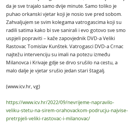
da je sve trajalo samo dvije minute. Samo toliko je
puhao orkanski vjetar koji je nosio sve pred sobom.
Zahvaljujem se svim kolegama vatrogascima koji su
radili satima kako bi sve sanirali i evo gotovo sve smo
uspjeli popraviti – kaže zapovjednik DVD-a Veliki
Rastovac Tomislav Kunštek. Vatrogasci DVD-a Crnac
najtežu intervenciju su imali na potezu između
Milanovca i Krivaje gdje se drvo srušilo na cestu, a
malo dalje je vjetar srušio jedan stari štagalj.
(www.icv.hr, vg)
https://www.icv.hr/2022/09/nevrijeme-napravilo-
veliku-stetu-na-sirem-orahovackom-podrucju-najvise-
pretrpjeli-veliki-rastovac-i-milanovac/