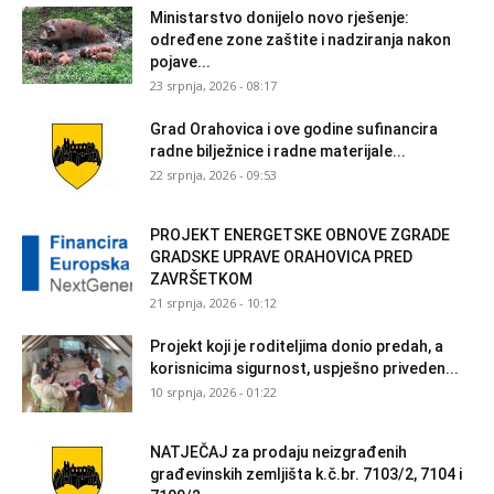
Ministarstvo donijelo novo rješenje:
određene zone zaštite i nadziranja nakon
pojave...
23 srpnja, 2026 - 08:17
Grad Orahovica i ove godine sufinancira
radne bilježnice i radne materijale...
22 srpnja, 2026 - 09:53
PROJEKT ENERGETSKE OBNOVE ZGRADE
GRADSKE UPRAVE ORAHOVICA PRED
ZAVRŠETKOM
21 srpnja, 2026 - 10:12
Projekt koji je roditeljima donio predah, a
korisnicima sigurnost, uspješno priveden...
10 srpnja, 2026 - 01:22
NATJEČAJ za prodaju neizgrađenih
građevinskih zemljišta k.č.br. 7103/2, 7104 i